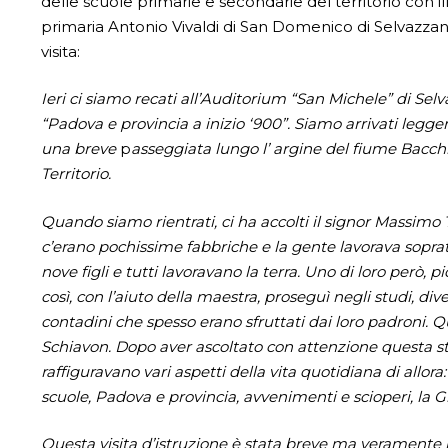
delle scuole primarie e secondarie del territorio con il
primaria Antonio Vivaldi di San Domenico di Selvazzano
visita:
Ieri ci siamo recati all’Auditorium “San Michele” di Sel
“Padova e provincia a inizio ‘900”. Siamo arrivati legg
una breve
p
asseggiata lungo l’ argine del fiume Bacc
Territorio.
Quando siamo rientrati, ci ha accolti il signor Massimo 
c’erano pochissime fabbriche e la gente lavorava sopra
nove figli e tutti lavoravano la terra. Uno di loro però, 
così, con l’aiuto della maestra, proseguì negli studi, div
contadini che spesso erano sfruttati dai loro padroni. 
Schiavon. Dopo aver ascoltato con attenzione questa s
raffiguravano vari aspetti della vita quotidiana di allora: 
scuole, Padova e provincia, avvenimenti e scioperi, la 
Questa visita d’istruzione è stata breve ma veramente ist