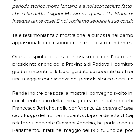
periodo storico molto lontano e a noi sconosciuto fatto 
che ci ha detto il signor Massimo è questa: “La Storia n
insegna tante cose! E noi vogliamo seguire il suo consig
Tale testimonianza dimostra che la curiosità nei bambi
appassionati, può rispondere in modo sorprendente a o
Ora sulla spinta di questo entusiasmo e con l’aiuto l
presidente anche della Provincia di Padova, il comitat
grado in incontri di lettura, guidata da specialisti,de
una maggior conoscenza del periodo storico e dei luoghi
Rende inoltre preziosa la mostra il convegno svolto in
con il centenario della Prima guerra mondiale in partico
Francesco Jori che, nella conferenza
La guerra di casa
capoluogo del fronte in quanto, dopo la disfatta di Capo
relatore, il docente Giovanni Ponchio, ha parlato de
L
Parlamento. Infatti nel maggio del 1915 fu uno dei po