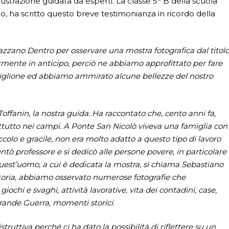
lustrazione guidata da esperti. La classe 5
B della scuola
, ha scritto questo breve testimonianza in ricordo della
vazzano Dentro per osservare una mostra fotografica dal titol
ermente in anticipo, perciò ne abbiamo approfittato per fare
higlione ed abbiamo ammirato alcune bellezze del nostro
Toffanin, la nostra guida. Ha raccontato che, cento anni fa,
ttutto nei campi. A Ponte San Nicolò viveva una famiglia con
piccolo e gracile, non era molto adatto a questo tipo di lavoro
entò professore e si dedicò alle persone povere, in particolare 
Quest’uomo, a cui è dedicata la mostra, si chiama Sebastiano
toria, abbiamo osservato numerose fotografie che
giochi e svaghi, attività lavorative, vita dei contadini, case,
Grande Guerra, momenti storici.
ruttiva perché ci ha dato la possibilità di riflettere su un