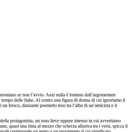
ceroniano se non l’avvio. Anzi nulla è lontano dall’argomentare
a tempo delle fiabe. Al centro una figura di donna di cui ignoriamo il
 un fresco, danzante poemetto teso tra l’alba di un’amicizia e il
 della protagonista, un tono lieve eppure intenso in cui avvertiamo
cune, quasi una rima al mezzo che scherza allusiva tra i versi, spicca il
 quali corrisponde un gesto o un movimento il cui significato