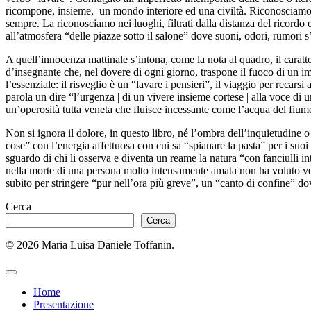
ricompone, insieme, un mondo interiore ed una civiltà. Riconosciamo, ne
sempre. La riconosciamo nei luoghi, filtrati dalla distanza del ricordo 
all’atmosfera “delle piazze sotto il salone” dove suoni, odori, rumori s’
A quell’innocenza mattinale s’intona, come la nota al quadro, il caratt
d’insegnante che, nel dovere di ogni giorno, traspone il fuoco di un imper
l’essenziale: il risveglio è un “lavare i pensieri”, il viaggio per reca
parola un dire “l’urgenza | di un vivere insieme cortese | alla voce di un
un’operosità tutta veneta che fluisce incessante come l’acqua del fium
Non si ignora il dolore, in questo libro, né l’ombra dell’inquietudine 
cose” con l’energia affettuosa con cui sa “spianare la pasta” per i suoi
sguardo di chi li osserva e diventa un reame la natura “con fanciulli int
nella morte di una persona molto intensamente amata non ha voluto vede
subito per stringere “pur nell’ora più greve”, un “canto di confine” dove
Cerca
Cerca
© 2026 Maria Luisa Daniele Toffanin.
Home
Presentazione