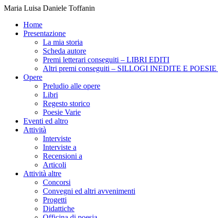
Maria Luisa Daniele Toffanin
Home
Presentazione
La mia storia
Scheda autore
Premi letterari conseguiti – LIBRI EDITI
Altri premi conseguiti – SILLOGI INEDITE E POES
Opere
Preludio alle opere
Libri
Regesto storico
Poesie Varie
Eventi ed altro
Attività
Interviste
Interviste a
Recensioni a
Articoli
Attività altre
Concorsi
Convegni ed altri avvenimenti
Progetti
Didattiche
Officina di poesia