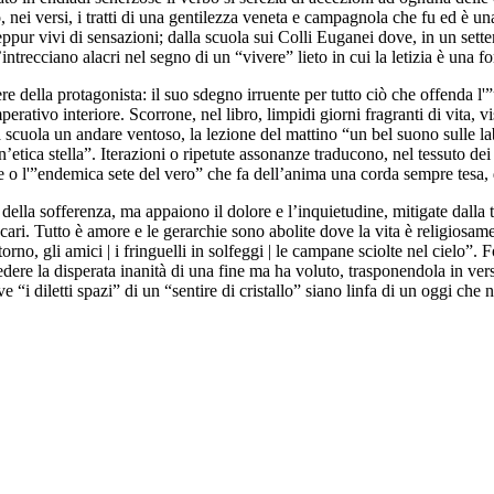
i versi, i tratti di una gentilezza veneta e campagnola che fu ed è una m
eppur vivi di sensazioni; dalla scuola sui Colli Euganei dove, in un sette
intrecciano alacri nel segno di un “vivere” lieto in cui la letizia è una 
ere della protagonista: il suo sdegno irruente per tutto ciò che offenda 
ativo interiore. Scorrone, nel libro, limpidi giorni fragranti di vita, vis
rsi a scuola un andare ventoso, la lezione del mattino “un bel suono sulle
’etica stella”. Iterazioni o ripetute assonanze traducono, nel tessuto dei ve
e o l'”endemica sete del vero” che fa dell’anima una corda sempre tesa, d
o della sofferenza, ma appaiono il dolore e l’inquietudine, mitigate dalla
 cari. Tutto è amore e le gerarchie sono abolite dove la vita è religiosa
orno, gli amici | i fringuelli in solfeggi | le campane sciolte nel cielo”.
re la disperata inanità di una fine ma ha voluto, trasponendola in versi
 “i diletti spazi” di un “sentire di cristallo” siano linfa di un oggi che