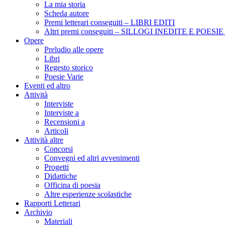
La mia storia
Scheda autore
Premi letterari conseguiti – LIBRI EDITI
Altri premi conseguiti – SILLOGI INEDITE E POES
Opere
Preludio alle opere
Libri
Regesto storico
Poesie Varie
Eventi ed altro
Attività
Interviste
Interviste a
Recensioni a
Articoli
Attività altre
Concorsi
Convegni ed altri avvenimenti
Progetti
Didattiche
Officina di poesia
Altre esperienze scolastiche
Rapporti Letterari
Archivio
Materiali