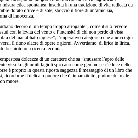
isura etica spontanea, inscritta in una tradizione di vita radicata da
mbre dorato d’uve e di sole, sbocciò il fiore di un’amicizia,
forma di innocenza.
l'”urbano decoro di un tempo troppo arrogante”, come il suo fervore
suti con la levità del vento e l’intensità di chi non perde di vista
 labbra del mai obliato inglese”, l’imperativo categorico che anima ogni
rsi, il ritmo alacre di opere e giorni. Avvertiamo, di lirica in lirica,
ello spirito una ricerca feconda.
 tempestosa dolcezza di un carattere che sa “smussare l’apro delle
mente vissuta: gli umili fagioli spiccano come gemme se c’è luce nello
 Forse è proprio in questa riposta saggezza il messaggio di un libro che
, ricordarne il delicato pudore che è, innanzitutto, pudore del male
 non muore.