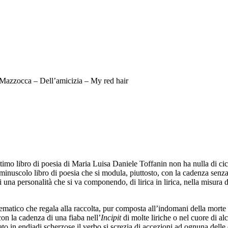
 Mazzocca – Dell’amicizia – My red hair
ltimo libro di poesia di Maria Luisa Daniele Toffanin non ha nulla di ci
o minuscolo libro di poesia che si modula, piuttosto, con la cadenza senz
na personalità che si va componendo, di lirica in lirica, nella misura di
tematico che regala alla raccolta, pur composta all’indomani della morte
 con la cadenza di una fiaba nell’
Incipit
di molte liriche o nel cuore di al
ato in endiadi scherzose il verbo si screzia di accezioni ad ognuna delle