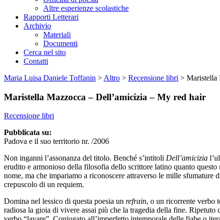
Altre esperienze scolastiche
Rapporti Letterari
Archivio
Materiali
Documenti
Cerca nel sito
Contatti
Maria Luisa Daniele Toffanin
>
Altro
>
Recensione libri
>
Maristella
Maristella Mazzocca – Dell’amicizia – My red hair
Recensione libri
Pubblicata su:
Padova e il suo territorio nr. /2006
Non inganni l’assonanza del titolo. Benché s’intitoli
Dell’amicizia
l’u
erudito e armonioso della filosofia dello scrittore latino quanto quest
nome, ma che impariamo a riconoscere attraverso le mille sfumature di u
crepuscolo di un requiem.
Domina nel lessico di questa poesia un
refrain
, o un ricorrente verbo 
radiosa la gioia di vivere assai più che la tragedia della fine. Ripetuto
verbo “lavare”. Coniugato all’imperfetto intemporale delle fiabe o iter