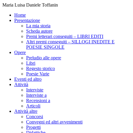
Maria Luisa Daniele Toffanin
Home
Presentazione
La mia storia
Scheda autore
Premi letterari conseguiti – LIBRI EDITI
Altri premi conseguiti – SILLOGI INEDITE E
POESIE SINGOLE
Opere
Preludio alle opere
Libri
Regesto storico
Poesie Varie
Eventi ed altro
Attività
Interviste
Interviste a
Recensioni a
Articoli
Attività altre
Concorsi
Convegni ed altri avvenimenti
Progetti
Didattiche