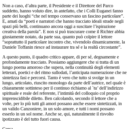
Non a caso, d’altra parte, il Presidente e il Direttore del Parco
suddetto, hanno voluto dire, in antefatto, che i Colli Euganei fanno
parte dei luoghi “che nel tempo conservano un fascino particolare”.
E, amati da “poeti e narratori che hanno tracciato ideali strade negli
spazi più belli, continuano ancora oggi a suscitare l’ispirazione
creativa della parola”. E non si può trascurare come il Richter abbia
giustamente notato, da parte sua, quanto può colpire il lettore
“soprattutto il particolare incontro che, vivendolo dinamicamente, la
Daniele Toffanin riesce ad instaurare tra sé e la realtà circostante”.
A questo punto, il quadro critico appare, di per sé, degnamente e
profondamente tracciato. Possiamo aggiungere che si tratta di un
lungo poema amoroso che supera, nella continuità degli elementi
letterari, poetici e del ritmo sullodati, l’anticipata numerazione che ne
sintetizza fasi e percorsi. Tanto è vero che tutto si svolge in un
lungo, articolato, riuscito monologo da parte dell’autrice, nel quale è
chiaramente sottinteso per il continuo richiamo al `tu’ dell’indirizzo
spirituale e reale del referente, l’intimità del colloquio col proprio
imprenscidibile diletto. Ben calcolando, secondo il lettore che a
volte, per lo più tutti gli amori possano anche essere sintetizzati, in
un valido Canzoniere, in un solo amore, e tutti i nomi possano
esserlo in un sol nome. Anche se, qui, naturalmente il risvolto
ipotizzato è del tutto fuori causa.
Cerca