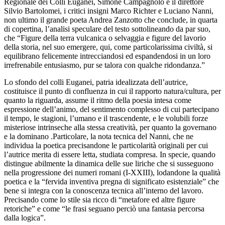
Regionale dei Colli Euganei, Simone Campagnolo e il direttore
Silvio Bartolomei, i critici insigni Marco Richter e Luciano Nanni,
non ultimo il grande poeta Andrea Zanzotto che conclude, in quarta
di copertina, l’analisi speculare del testo sottolineando da par suo,
che “Figure della terra vulcanica o selvaggia e figure del lavorio
della storia, nel suo emergere, qui, come particolarissima civiltà, si
equilibrano felicemente intrecciandosi ed espandendosi in un loro
irrefrenabile entusiasmo, pur se talora con qualche ridondanza.”
Lo sfondo del colli Euganei, patria idealizzata dell’autrice,
costituisce il punto di confluenza in cui il rapporto natura/cultura, per
quanto la riguarda, assume il ritmo della poesia intesa come
espressione dell’animo, del sentimento complesso di cui partecipano
il tempo, le stagioni, l’umano e il trascendente, e le volubili forze
misteriose intrinseche alla stessa creatività, per quanto la governano
e la dominano .Particolare, la nota tecnica del Nanni, che ne
individua la poetica precisandone le particolarità originali per cui
l’autrice merita di essere letta, studiata compresa. In specie, quando
distingue abilmente la dinamica delle sue liriche che si susseguono
nella progressione dei numeri romani (I-XXIII), lodandone la qualità
poetica e la “fervida inventiva pregna di significato esistenziale” che
bene si integra con la conoscenza tecnica all’interno del lavoro.
Precisando come lo stile sia ricco di “metafore ed altre figure
retoriche” e come “le frasi seguano perciò una fantasia percorsa
dalla logica”.