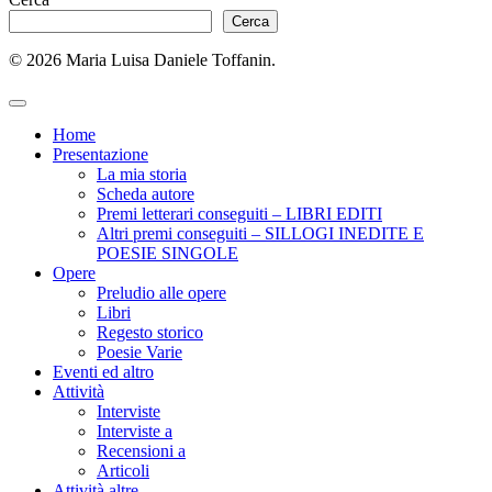
Cerca
© 2026 Maria Luisa Daniele Toffanin.
Home
Presentazione
La mia storia
Scheda autore
Premi letterari conseguiti – LIBRI EDITI
Altri premi conseguiti – SILLOGI INEDITE E
POESIE SINGOLE
Opere
Preludio alle opere
Libri
Regesto storico
Poesie Varie
Eventi ed altro
Attività
Interviste
Interviste a
Recensioni a
Articoli
Attività altre