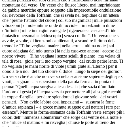
montatura del verso. Un verso che fluisce libero, mai imprigionato
da gabbie metriche eppure soggetto alla impercettibile ondulazione
del rievocare della Toffanin, che si svela nel trepidare di un’attesa
che “preme l’attimo del cuore | col suo magnificat | mille pulsazioni-
vibrazioni | di note intime-onde di lucciole | rimbalzanti in dune
d’infinito | mille immagini variegate | rigenerate a cascate d’iride |
fantastico personal caleidoscopio | senza confini”. Un verso che si
avvale, a volte, di iterazioni cantilenanti, a scandire il ritmo della
trenodia: “Ti ho vegliata, madre | nella terrena ultima notte | sul
cuore adagiata del mio uomo | là nella casa-eco ancora | acceso dal
nostro vivere. | Ti ho vegliata | senza scialli di pianto | ma velata di
tela di rosa | gioia per il tuo corpo vergine | dal crudo patire lento. Ti
ho vegliata | le mani fiorite di viole | umili grate all’Eterno | per il
dono a te a noi | del tuo sfiorire sì dolce | lungo la siepe del giorno”.
Un verso che è anche non-verso nella scansione sapiente degli spazi
vuoti, a segnare la sospensione della parola fermata in punta di
penna: “Quell’acqua sorgiva attesa desiata | che sazia d’un fiato
l’ardore di gesta | è l’acqua versata per mettere ali | ai sogni raccolti
in coppe d’argilla | per dare splendore al giovane sole | dei vostri
pensieri. | Non avide labbra così impazienti – | sussurra la fonte
d’antica sapienza | – a gocce minute suggete quel nettare | raro per
essenze”. Mentre la forma-sostanza della Toffanin veste sempre più i
colori dell’”immensa albamarina” che sorge dal ventre della notte e
che “riluce al mattino e mi risveglia | chiuse le porte al treno dei