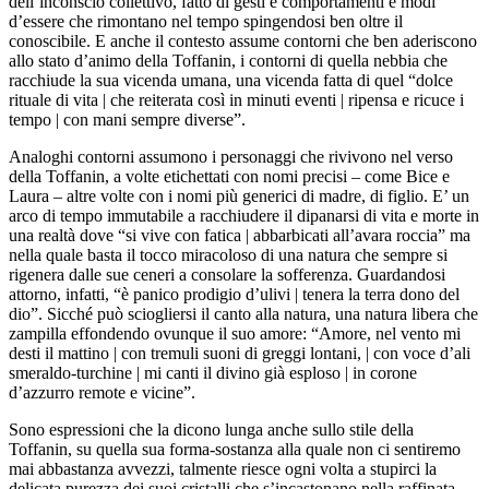
dell’inconscio collettivo, fatto di gesti e comportamenti e modi
d’essere che rimontano nel tempo spingendosi ben oltre il
conoscibile. E anche il contesto assume contorni che ben aderiscono
allo stato d’animo della Toffanin, i contorni di quella nebbia che
racchiude la sua vicenda umana, una vicenda fatta di quel “dolce
rituale di vita | che reiterata così in minuti eventi | ripensa e ricuce i
tempo | con mani sempre diverse”.
Analoghi contorni assumono i personaggi che rivivono nel verso
della Toffanin, a volte etichettati con nomi precisi – come Bice e
Laura – altre volte con i nomi più generici di madre, di figlio. E’ un
arco di tempo immutabile a racchiudere il dipanarsi di vita e morte in
una realtà dove “si vive con fatica | abbarbicati all’avara roccia” ma
nella quale basta il tocco miracoloso di una natura che sempre si
rigenera dalle sue ceneri a consolare la sofferenza. Guardandosi
attorno, infatti, “è panico prodigio d’ulivi | tenera la terra dono del
dio”. Sicché può sciogliersi il canto alla natura, una natura libera che
zampilla effondendo ovunque il suo amore: “Amore, nel vento mi
desti il mattino | con tremuli suoni di greggi lontani, | con voce d’ali
smeraldo-turchine | mi canti il divino già esploso | in corone
d’azzurro remote e vicine”.
Sono espressioni che la dicono lunga anche sullo stile della
Toffanin, su quella sua forma-sostanza alla quale non ci sentiremo
mai abbastanza avvezzi, talmente riesce ogni volta a stupirci la
delicata purezza dei suoi cristalli che s’incastonano nella raffinata