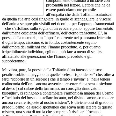
componimento destinato a incidere con
profondità nel lettore. Lettore che ha da
essere particolarmente prensile
all’empatia che dalla Toffanin scaturisce,
da quella sua arte così singolare, in grado di scandagliare le viscere
dell’anima sempre più visibili nei ricordi – per l’appunto frammentati
– che s’affollano sulla soglia di un evocare piano, eppure tormentato
dall’umana coscienza dell’effimero, dell’eterno transeunte. E’, la
poesia della memoria, un “topos” ricorrente nel panorama letterario
d’ogni tempo, ciascuno è, in fondo, costantemente seguito
dall’ombra dei millenni che l’hanno preceduto, e, per quanto
irripetibilmente individuo, egli non può fare a meno di sentirsi
affratellato alle generazioni che l’hanno preceduto e gli
succederanno.
Ma vibra, pure, la poesia della Toffanin d’un intenso panismo
peraltro subito lumeggiato in quelle “celesti rispondenze” che, oltre a
farci “scoprire in un sospiro | che il tempo s’invola” e “nella tenera
malinconia dell’ora | ancora avvertire presenze che a sera si siedono
al desco | col calore della tua mano, un consiglio rinnovato in
bisbiglio”, ci spingono a contemplare l’armoniosa mappa del Cosmo
e “nel buio del bosco in stellare incanto, nel divino | amoroso motore
ancora cercare risposte al nostro mistero”. E diviene così di grado in
grado il canto, da assolo spontaneo che scava nelle latebre di questo
mistero, una sorta di torcia che sempre più rischiara l’oceano