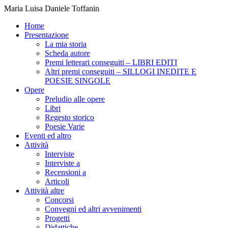
Maria Luisa Daniele Toffanin
Home
Presentazione
La mia storia
Scheda autore
Premi letterari conseguiti – LIBRI EDITI
Altri premi conseguiti – SILLOGI INEDITE E
POESIE SINGOLE
Opere
Preludio alle opere
Libri
Regesto storico
Poesie Varie
Eventi ed altro
Attività
Interviste
Interviste a
Recensioni a
Articoli
Attività altre
Concorsi
Convegni ed altri avvenimenti
Progetti
Didattiche