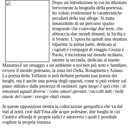
Dopo un’introduzione in cui ho illustrato
brevemente la biografia della poetessa,
ho voluto evidenziare le caratteristiche
peculiari della sua silloge. Si tratta
innanzitutto di un percorso spazio-
temporale che coinvolge due terre, che
abbraccia due mondi distanti: la Sicilia e
il Veneto. L’opera ha quindi una struttura
bipartita: la prima parte, dedicata ai
cognati e compagni di viaggio Grazia e
Paolo, è incentrata sul mondo siciliano,
mentre la seconda, dedicata al marito
Massimo,è un omaggio a un ambiente a noi ben più noto e familiare,
ovvero il mondo polesano, la zona del Delta, Rosapineta e Ariano.
La poesia della Toffanin si può definire pertanto una poesia dei
luoghi, ma è anche una poesia degli opposti, come si può vedere sul
piano stilistico dalla presenza di ossimori:
ogni luogo è specchio / di
emozioni uguali diverse / come amori giovani / raccolti tutti / nelle
aiuole del cuore / energie vitali rinate.
In queste opposizioni rientra la collocazione geografica che va dal
sud al nord, cioè dall’Etna alle acque polesane, due luoghi in cui
l’autrice affonda le proprie radici e attraverso i quali è possibile
cogliere la propria essenza.