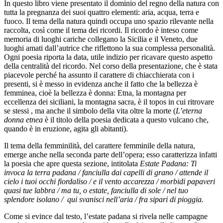
In questo libro viene presentato il dominio del regno della natura con
tutta la pregnanza dei suoi quattro elementi: aria, acqua, terra e
fuoco. Il tema della natura quindi occupa uno spazio rilevante nella
raccolta, così come il tema dei ricordi. Il ricordo è inteso come
memoria di luoghi cariche collegano la Sicilia e il Veneto, due
luoghi amati dall’autrice che riflettono la sua complessa personalità.
Ogni poesia riporta la data, utile indizio per ricavare questo aspetto
della centralità del ricordo. Nel corso della presentazione, che è stata
piacevole perché ha assunto il carattere di chiacchierata con i
presenti, si è messo in evidenza anche il fatto che la bellezza è
femminea, cioè la bellezza è donna: Etna, la montagna per
eccellenza dei siciliani, la montagna sacra, è il topos in cui ritrovare
se stessi , ma anche il simbolo della vita oltre la morte (
L’eterna
donna etnea
è il titolo della poesia dedicata a questo vulcano che,
quando è in eruzione, agita gli abitanti).
Il tema della femminilità, del carattere femminile della natura,
emerge anche nella seconda parte dell’opera; esso caratterizza infatti
la poesia che apre questa sezione, intitolata
Estate Padana: Ti
invoca la terra padana / fanciulla dai capelli di grano / attende il
cielo i tuoi occhi fiordaliso / e il vento accarezza / morbidi papaveri
quasi tue labbra / ma tu, o estate, fanciulla di sole / nel tuo
splendore isolano / qui svanisci nell’aria / fra sipari di pioggia.
Come si evince dal testo, l’estate padana si rivela nelle campagne