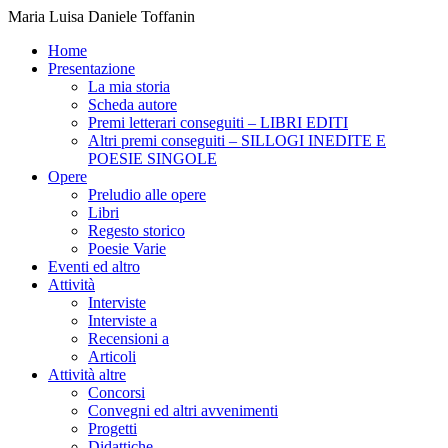
Maria Luisa Daniele Toffanin
Home
Presentazione
La mia storia
Scheda autore
Premi letterari conseguiti – LIBRI EDITI
Altri premi conseguiti – SILLOGI INEDITE E
POESIE SINGOLE
Opere
Preludio alle opere
Libri
Regesto storico
Poesie Varie
Eventi ed altro
Attività
Interviste
Interviste a
Recensioni a
Articoli
Attività altre
Concorsi
Convegni ed altri avvenimenti
Progetti
Didattiche