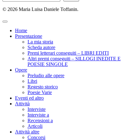
© 2026 Maria Luisa Daniele Toffanin.
Home
Presentazione
La mia storia
Scheda autore
Premi letterari conseguiti – LIBRI EDITI
Altri premi conseguiti – SILLOGI INEDITE E
POESIE SINGOLE
Opere
Preludio alle opere
Libri
Regesto storico
Poesie Varie
Eventi ed altro
Attività
Interviste
Interviste a
Recensioni a
Articoli
Attività altre
Concorsi