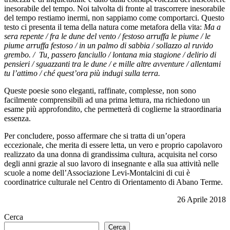
inesorabile del tempo. Noi talvolta di fronte al trascorrere inesorabile
del tempo restiamo inermi, non sappiamo come comportarci. Questo
testo ci presenta il tema della natura come metafora della vita:
Ma a
sera repente / fra le dune del vento / festoso arruffa le piume / le
piume arruffa festoso / in un palmo di sabbia / sollazzo al ruvido
grembo. / Tu, passero fanciullo / lontana mia stagione / delirio di
pensieri / sguazzanti tra le dune / e mille altre avventure / allentami
tu l’attimo / ché quest’ora più indugi sulla terra.
Queste poesie sono eleganti, raffinate, complesse, non sono
facilmente comprensibili ad una prima lettura, ma richiedono un
esame più approfondito, che permetterà di coglierne la straordinaria
essenza.
Per concludere, posso affermare che si tratta di un’opera
eccezionale, che merita di essere letta, un vero e proprio capolavoro
realizzato da una donna di grandissima cultura, acquisita nel corso
degli anni grazie al suo lavoro di insegnante e alla sua attività nelle
scuole a nome dell’Associazione Levi-Montalcini di cui è
coordinatrice culturale nel Centro di Orientamento di Abano Terme.
26 Aprile 2018
Cerca
Cerca