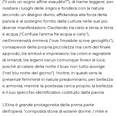
(“il volo un sogno alfine esaudito?”), di trame leggere, per
rivisitare i luoghi delle origini e fondersi con la natura
secondo un disegno divino, affidandosi alla forza della
parola e al sostegno fornito dalla cultura nelle sue più
diverse manifestazioni. Oscillando tra cielo e terra, e terra
e acqua (“Confusa l’anima fra acqua e cielo”),
nell’immensità immersi (“ove l’invisibile scrive geroglifici”),
consapevoli della propria piccolezza ma certi del finale
approdo, tra simboli e impressioni, tra colori e ragnatele
di rimandi, tra legami oscuri comunque forieri di luce,
poiché al calare della notte il buio non tutto avvolge
(“nel blu notte del giorno”). Inoltre, in questi versi le
presenze femminili in natura predominano, per bellezza
e armonia, mentre la poetessa cerca proprio la bellezza
e il suo specchio identificativo costituito dalla parola.
L’Etna è grande protagonista della prima parte
dell’opera: “composita storia di isolane donne: / mite e