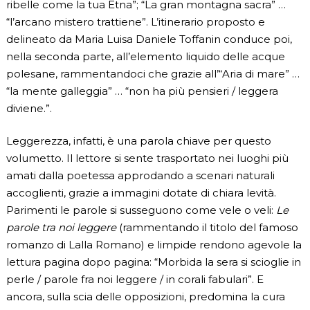
ribelle come la tua Etna”; “La gran montagna sacra” …
“l’arcano mistero trattiene”. L’itinerario proposto e
delineato da Maria Luisa Daniele Toffanin conduce poi,
nella seconda parte, all’elemento liquido delle acque
polesane, rammentandoci che grazie all’“Aria di mare” …
“la mente galleggia” … “non ha più pensieri / leggera
diviene.”.
Leggerezza, infatti, è una parola chiave per questo
volumetto. Il lettore si sente trasportato nei luoghi più
amati dalla poetessa approdando a scenari naturali
accoglienti, grazie a immagini dotate di chiara levità.
Parimenti le parole si susseguono come vele o veli:
Le
parole tra noi leggere
(rammentando il titolo del famoso
romanzo di Lalla Romano) e limpide rendono agevole la
lettura pagina dopo pagina: “Morbida la sera si scioglie in
perle / parole fra noi leggere / in corali fabulari”. E
ancora, sulla scia delle opposizioni, predomina la cura