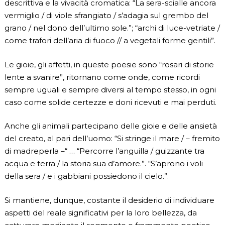
descrittiva e la vivacità cromatica: “La sera-scialle ancora
vermiglio / di viole sfrangiato / s’adagia sul grembo del
grano / nel dono dell’ultimo sole.”; “archi di luce-vetriate /
come trafori dell’aria di fuoco // a vegetali forme gentili”.
Le gioie, gli affetti, in queste poesie sono “rosari di storie
lente a svanire”, ritornano come onde, come ricordi
sempre uguali e sempre diversi al tempo stesso, in ogni
caso come solide certezze e doni ricevuti e mai perduti.
Anche gli animali partecipano delle gioie e delle ansietà
del creato, al pari dell’uomo: “Si stringe il mare / – fremito
di madreperla –“ … “Percorre l’anguilla / guizzante tra
acqua e terra / la storia sua d’amore.”. “S’aprono i voli
della sera / e i gabbiani possiedono il cielo.”.
Si mantiene, dunque, costante il desiderio di individuare
aspetti del reale significativi per la loro bellezza, da