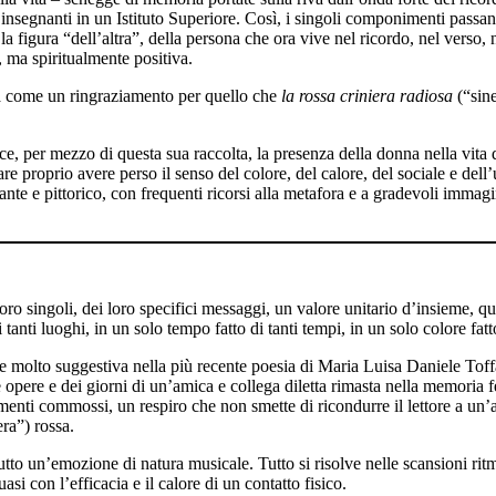
nsegnanti in un Istituto Superiore. Così, i singoli componimenti passan
o la figura “dell’altra”, della persona che ora vive nel ricordo, nel ver
, ma spiritualmente positiva.
na come un ringraziamento per quello che
la rossa criniera radiosa
(“sine
, per mezzo di questa sua raccolta, la presenza della donna nella vita di
 proprio avere perso il senso del colore, del calore, del sociale e dell’
nte e pittorico, con frequenti ricorsi alla metafora e a gradevoli immagini
loro singoli, dei loro specifici messaggi, un valore unitario d’insieme, 
anti luoghi, in un solo tempo fatto di tanti tempi, in un solo colore fatto 
 molto suggestiva nella più recente poesia di Maria Luisa Daniele Toffani
le opere e dei giorni di un’amica e collega diletta rimasta nella memoria 
menti commossi, un respiro che non smette di ricondurre il lettore a un’
ra”) rossa.
utto un’emozione di natura musicale. Tutto si risolve nelle scansioni rit
i con l’efficacia e il calore di un contatto fisico.