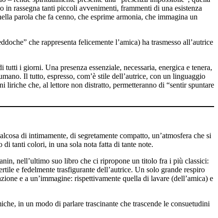
o in rassegna tanti piccoli avvenimenti, frammenti di una esistenza
so, nella parola che fa cenno, che esprime armonia, che immagina un
ddoche” che rappresenta felicemente l’amica) ha trasmesso all’autrice
 tutti i giorni. Una presenza essenziale, necessaria, energica e tenera,
umano. Il tutto, espresso, com’è stile dell’autrice, con un linguaggio
 liriche che, al lettore non distratto, permetteranno di “sentir spuntare
qualcosa di intimamente, di segretamente compatto, un’atmosfera che si
di tanti colori, in una sola nota fatta di tante note.
n, nell’ultimo suo libro che ci ripropone un titolo fra i più classici:
fertile e fedelmente trasfigurante dell’autrice. Un solo grande respiro
azione e a un’immagine: rispettivamente quella di lavare (dell’amica) e
miche, in un modo di parlare trascinante che trascende le consuetudini