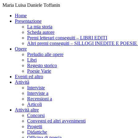
Maria Luisa Daniele Toffanin
Home
Presentazione
La mia storia
Scheda autore
Premi letterari conseguiti – LIBRI EDITI
Altri premi conseguiti – SILLOGI INEDITE E POES
Opere
Preludio alle opere
Libri
Regesto storico
Poesie Varie
Eventi ed altro
Attività
Interviste
Interviste a
Recensioni a
Articoli
Attività altre
Concorsi
Convegni ed altri avvenimenti
Progetti
Didattiche
Officina di poesia