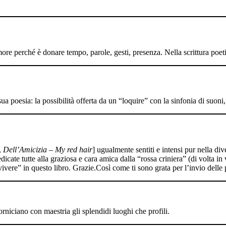
’amore perché è donare tempo, parole, gesti, presenza. Nella scrittura p
 sua poesia: la possibilità offerta da un “loquire” con la sinfonia di suo
,
Dell’Amicizia – My red hair
] ugualmente sentiti e intensi pur nella div
dicate tutte alla graziosa e cara amica dalla “rossa criniera” (di volta in
ivivere” in questo libro. Grazie.Così come ti sono grata per l’invio delle
rniciano con maestria gli splendidi luoghi che profili.