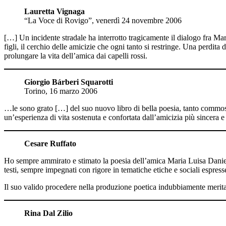
Lauretta Vignaga
“La Voce di Rovigo”, venerdì 24 novembre 2006
[…] Un incidente stradale ha interrotto tragicamente il dialogo fra Mari
figli, il cerchio delle amicizie che ogni tanto si restringe. Una perdita
prolungare la vita dell’amica dai capelli rossi.
Giorgio Bárberi Squarotti
Torino, 16 marzo 2006
…le sono grato […] del suo nuovo libro di bella poesia, tanto commos
un’esperienza di vita sostenuta e confortata dall’amicizia più sincera e
Cesare Ruffato
Ho sempre ammirato e stimato la poesia dell’amica Maria Luisa Daniele 
testi, sempre impegnati con rigore in tematiche etiche e sociali espres
Il suo valido procedere nella produzione poetica indubbiamente merita
Rina Dal Zilio