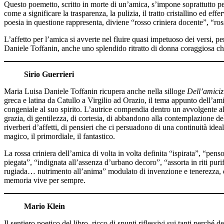
Questo poemetto, scritto in morte di un’amica, s’impone soprattutto per 
come a significare la trasparenza, la pulizia, il tratto cristallino ed ef
poesia in questione rappresenta, diviene “rosso criniera docente”, “ros
L’affetto per l’amica si avverte nel fluire quasi impetuoso dei versi, p
Daniele Toffanin, anche uno splendido ritratto di donna coraggiosa che
Sirio Guerrieri
Maria Luisa Daniele Toffanin ricupera anche nella silloge
Dell’amiciz
greca e latina da Catullo a Virgilio ad Orazio, il tema appunto dell’amic
congeniale al suo spirito. L’autrice compendia dentro un avvolgente al
grazia, di gentilezza, di cortesia, di abbandono alla contemplazione de
riverberi d’affetti, di pensieri che ci persuadono di una continuità ideal
magico, il primordiale, il fantastico.
La rossa criniera dell’amica di volta in volta definita “ispirata”, “pen
piegata”, “indignata all’assenza d’urbano decoro”, “assorta in riti puri
rugiada… nutrimento all’anima” modulato di invenzione e tenerezza, di 
memoria vive per sempre.
Mario Klein
Il sentiero poetico del libro, ricco di spunti riflessivi sui tanti perch