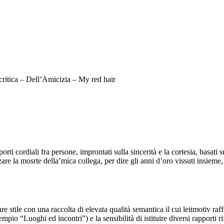
critica – Dell’Amicizia – My red hair
orti cordiali fra persone, improntati sulla sincerità e la cortesia, basati 
 la mosrte della’mica collega, per dire gli anni d’oro vissuti insieme, 
are stile con una raccolta di elevata qualità semantica il cui leitmotiv ra
o “Luoghi ed incontri”) e la sensibilità di istituire diversi rapporti rif