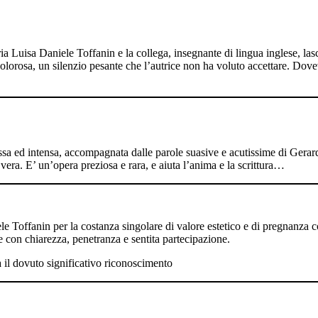
a Luisa Daniele Toffanin e la collega, insegnante di lingua inglese, lasci
 dolorosa, un silenzio pesante che l’autrice non ha voluto accettare. Dovev
sa ed intensa, accompagnata dalle parole suasive e acutissime di Gerard
 vera. E’ un’opera preziosa e rara, e aiuta l’anima e la scrittura…
Toffanin per la costanza singolare di valore estetico e di pregnanza con
se con chiarezza, penetranza e sentita partecipazione.
 il dovuto significativo riconoscimento