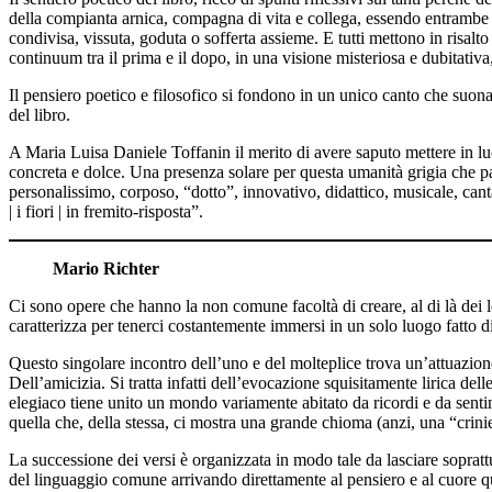
della compianta arnica, compagna di vita e collega, essendo entrambe i
condivisa, vissuta, goduta o sofferta assieme. E tutti mettono in risalt
continuum tra il prima e il dopo, in una visione misteriosa e dubitativa
Il pensiero poetico e filosofico si fondono in un unico canto che suo
del libro.
A Maria Luisa Daniele Toffanin il merito di avere saputo mettere in luce
concreta e dolce. Una presenza solare per questa umanità grigia che pare
personalissimo, corposo, “dotto”, innovativo, didattico, musicale, canta
| i fiori | in fremito-risposta”.
Mario Richter
Ci sono opere che hanno la non comune facoltà di creare, al di là dei 
caratterizza per tenerci costantemente immersi in un solo luogo fatto di t
Questo singolare incontro dell’uno e del molteplice trova un’attuazione
Dell’amicizia. Si tratta infatti dell’evocazione squisitamente lirica del
elegiaco tiene unito un mondo variamente abitato da ricordi e da senti
quella che, della stessa, ci mostra una grande chioma (anzi, una “crinie
La successione dei versi è organizzata in modo tale da lasciare sopratt
del linguaggio comune arrivando direttamente al pensiero e al cuore quas