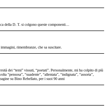
oetica della D. T. si colgono queste componenti…
ni, immagini, rimembranze, che sa suscitare.
ersità dei “temi” vissuti, “poetati”. Personalmente, mi ha colpito di più
 volta “pensosa”, “suadente”, “allentata”, “indignata”, “assorta”,
 pagine su Bino Rebellato, per i suoi 90 anni