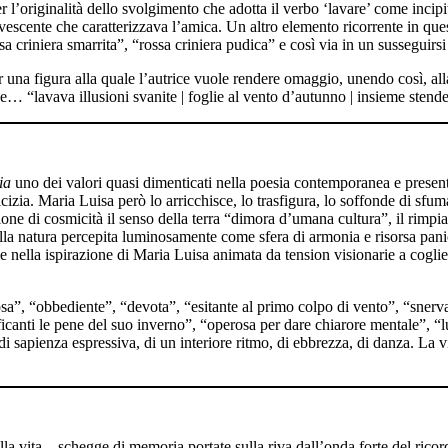
l’originalità dello svolgimento che adotta il verbo ‘lavare’ come incipit a
fervescente che caratterizzava l’amica. Un altro elemento ricorrente in que
sa criniera smarrita”, “rossa criniera pudica” e così via in un susseguir
er una figura alla quale l’autrice vuole rendere omaggio, unendo così, al
… “lavava illusioni svanite | foglie al vento d’autunno | insieme stendev
ia
uno dei valori quasi dimenticati nella poesia contemporanea e presente
izia. Maria Luisa però lo arricchisce, lo trasfigura, lo soffonde di sfuma
one di cosmicità il senso della terra “dimora d’umana cultura”, il rimpi
lla natura percepita luminosamente come sfera di armonia e risorsa panico
e nella ispirazione di Maria Luisa animata da tension visionarie a cogliere
sosa”, “obbediente”, “devota”, “esitante al primo colpo di vento”, “snerv
ficanti le pene del suo inverno”, “operosa per dare chiarore mentale”, “l
sapienza espressiva, di un interiore ritmo, di ebbrezza, di danza. La vi
é della vita – schegge di memoria portate sulla riva dall’onda forte del ri