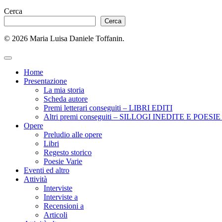
Cerca
Cerca
© 2026 Maria Luisa Daniele Toffanin.
Home
Presentazione
La mia storia
Scheda autore
Premi letterari conseguiti – LIBRI EDITI
Altri premi conseguiti – SILLOGI INEDITE E POES
Opere
Preludio alle opere
Libri
Regesto storico
Poesie Varie
Eventi ed altro
Attività
Interviste
Interviste a
Recensioni a
Articoli