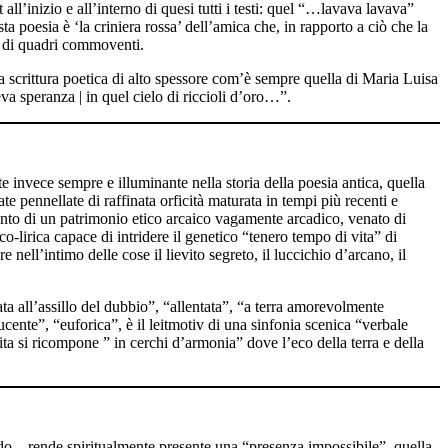
ll’inizio e all’interno di quesi tutti i testi: quel “…lavava lavava”
sta poesia è ‘la criniera rossa’ dell’amica che, in rapporto a ciò che la
si di quadri commoventi.
la scrittura poetica di alto spessore com’è sempre quella di Maria Luisa
a speranza | in quel cielo di riccioli d’oro…”.
 invece sempre e illuminante nella storia della poesia antica, quella
te pennellate di raffinata orficità maturata in tempi più recenti e
anto di un patrimonio etico arcaico vagamente arcadico, venato di
-lirica capace di intridere il genetico “tenero tempo di vita” di
 nell’intimo delle cose il lievito segreto, il luccichio d’arcano, il
ata all’assillo del dubbio”, “allentata”, “a terra amorevolmente
ucente”, “euforica”, è il leitmotiv di una sinfonia scenica “verbale
ta si ricompone ” in cerchi d’armonia” dove l’eco della terra e della
cordo – rende spiritualmente presente una “presenza impossibile”, quella