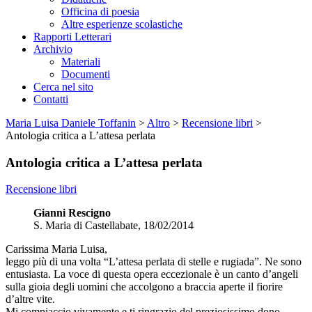
Officina di poesia
Altre esperienze scolastiche
Rapporti Letterari
Archivio
Materiali
Documenti
Cerca nel sito
Contatti
Maria Luisa Daniele Toffanin
>
Altro
>
Recensione libri
>
Antologia critica a L’attesa perlata
Antologia critica a L’attesa perlata
Recensione libri
Gianni Rescigno
S. Maria di Castellabate, 18/02/2014
Carissima Maria Luisa,
leggo più di una volta “L’attesa perlata di stelle e rugiada”. Ne sono
entusiasta. La voce di questa opera eccezionale è un canto d’angeli
sulla gioia degli uomini che accolgono a braccia aperte il fiorire
d’altre vite.
Mi compiaccio vivamente e ti ringrazio del preziosissimo dono.