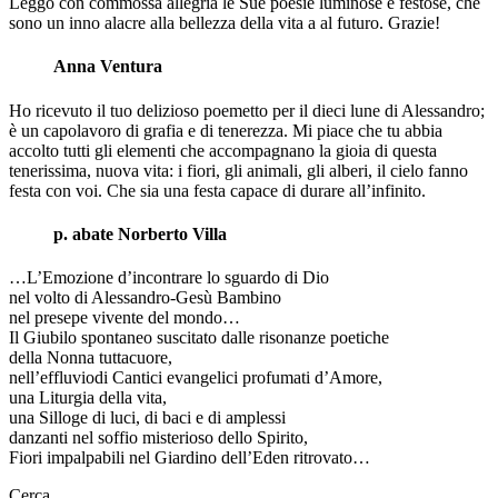
Leggo con commossa allegria le Sue poesie luminose e festose, che
sono un inno alacre alla bellezza della vita a al futuro. Grazie!
Anna Ventura
Ho ricevuto il tuo delizioso poemetto per il dieci lune di Alessandro;
è un capolavoro di grafia e di tenerezza. Mi piace che tu abbia
accolto tutti gli elementi che accompagnano la gioia di questa
tenerissima, nuova vita: i fiori, gli animali, gli alberi, il cielo fanno
festa con voi. Che sia una festa capace di durare all’infinito.
p. abate Norberto Villa
…L’Emozione d’incontrare lo sguardo di Dio
nel volto di Alessandro-Gesù Bambino
nel presepe vivente del mondo…
Il Giubilo spontaneo suscitato dalle risonanze poetiche
della Nonna tuttacuore,
nell’effluviodi Cantici evangelici profumati d’Amore,
una Liturgia della vita,
una Silloge di luci, di baci e di amplessi
danzanti nel soffio misterioso dello Spirito,
Fiori impalpabili nel Giardino dell’Eden ritrovato…
Cerca