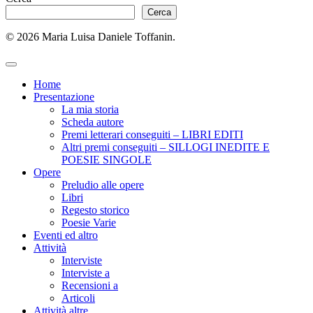
Cerca
© 2026 Maria Luisa Daniele Toffanin.
Home
Presentazione
La mia storia
Scheda autore
Premi letterari conseguiti – LIBRI EDITI
Altri premi conseguiti – SILLOGI INEDITE E
POESIE SINGOLE
Opere
Preludio alle opere
Libri
Regesto storico
Poesie Varie
Eventi ed altro
Attività
Interviste
Interviste a
Recensioni a
Articoli
Attività altre