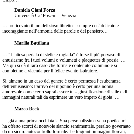
Daniela Ciani Forza
Università Ca’ Foscari – Venezia
… ho ricevuto il tuo delizioso libretto – sempre così delicato e
incoraggiante nell’armonia delle parole e del pensiero…
Marilla Battilana
… “L’attesa perlata di stelle e rugiada” è forse il più pervaso di
entusiasmo fra i tuoi volumi o volumetti e plaquettes di poesia. …
Ma qui si dà il raro caso che forma e contenuto collimino e si
completino a vicenda per il felice evento ispiratore.
Sì, almeno in un caso del genere è certo permessa l’esuberanza
dell’entusiasmo: l’arrivo del nipotino è certo per una nonna –
amorevole come certo saprai essere tu – giustificazione di stile e di
immagini naturali tali da esprimere un vero impeto di gioia! …
Marco Beck
… già a una prima occhiata la Sua personalissima vena poetica mi
ha offerto scorci di notevole slancio sentimentale, peraltro governato
da un sicuro autocontrollo formale. Le fragranti immagini floreali,