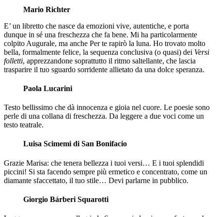
Mario Richter
E’ un libretto che nasce da emozioni vive, autentiche, e porta
dunque in sé una freschezza che fa bene. Mi ha particolarmente
colpito Augurale, ma anche Per te rapirò la luna. Ho trovato molto
bella, formalmente felice, la sequenza conclusiva (o quasi) dei
Versi
folletti
, apprezzandone soprattutto il ritmo saltellante, che lascia
trasparire il tuo sguardo sorridente allietato da una dolce speranza.
Paola Lucarini
Testo bellissimo che dà innocenza e gioia nel cuore. Le poesie sono
perle di una collana di freschezza. Da leggere a due voci come un
testo teatrale.
Luisa Scimemi di San Bonifacio
Grazie Marisa: che tenera bellezza i tuoi versi… E i tuoi splendidi
piccini! Si sta facendo sempre più ermetico e concentrato, come un
diamante sfaccettato, il tuo stile… Devi parlarne in pubblico.
Giorgio Bárberi Squarotti