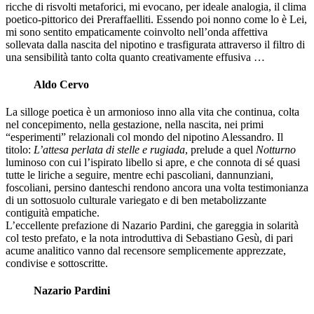
ricche di risvolti metaforici, mi evocano, per ideale analogia, il clima
poetico-pittorico dei Preraffaelliti. Essendo poi nonno come lo è Lei,
mi sono sentito empaticamente coinvolto nell’onda affettiva
sollevata dalla nascita del nipotino e trasfigurata attraverso il filtro di
una sensibilità tanto colta quanto creativamente effusiva …
Aldo Cervo
La silloge poetica è un armonioso inno alla vita che continua, colta
nel concepimento, nella gestazione, nella nascita, nei primi
“esperimenti” relazionali col mondo del nipotino Alessandro. Il
titolo:
L’attesa perlata di stelle e rugiada
, prelude a quel
Notturno
luminoso con cui l’ispirato libello si apre, e che connota di sé quasi
tutte le liriche a seguire, mentre echi pascoliani, dannunziani,
foscoliani, persino danteschi rendono ancora una volta testimonianza
di un sottosuolo culturale variegato e di ben metabolizzante
contiguità empatiche.
L’eccellente prefazione di Nazario Pardini, che gareggia in solarità
col testo prefato, e la nota introduttiva di Sebastiano Gesù, di pari
acume analitico vanno dal recensore semplicemente apprezzate,
condivise e sottoscritte.
Nazario Pardini