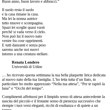
Buon anno, buon lavoro e abbracci.”
Il suolo resta il suolo
e la casa rimane la casa.
Ma lei la nonna autrice
tutto muove e scompagina.
Spazi lei sceglie quasi vuoti
perché si vada verso il cielo.
Non può lui il nuovo nato
venire fra cose opprimenti.
E tutti danzanti e senza peso
saremo anche noi nuovi
intorno a una creatura stellare.
Renata Londero
Università di Udine
… ho ricevuto questa settimana la tua bella plaquette lirica dedicata
al nuovo nato della tua famiglia. L’ho letta tutta d’un fiato, in
particolare ho molto apprezzato “Nella tua attesa”, “Per te rapirò la
luna” e “Occhi del tempo”.
Complimenti affettuosi per il limpido senso di attesa antecedente la
nascita del piccolo e il festante senso di pienezza successivo che
riempie i tuoi versi eleganti, ricchi di esultanza e di quiete a un
tempo…