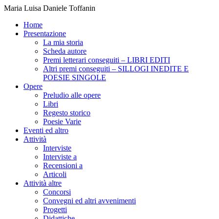
Maria Luisa Daniele Toffanin
Home
Presentazione
La mia storia
Scheda autore
Premi letterari conseguiti – LIBRI EDITI
Altri premi conseguiti – SILLOGI INEDITE E
POESIE SINGOLE
Opere
Preludio alle opere
Libri
Regesto storico
Poesie Varie
Eventi ed altro
Attività
Interviste
Interviste a
Recensioni a
Articoli
Attività altre
Concorsi
Convegni ed altri avvenimenti
Progetti
Didattiche