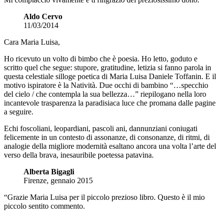
Aldo Cervo
11/03/2014
Cara Maria Luisa,
Ho ricevuto un volto di bimbo che è poesia. Ho letto, goduto e
scritto quel che segue: stupore, gratitudine, letizia si fanno parola in
questa celestiale silloge poetica di Maria Luisa Daniele Toffanin. E il
motivo ispiratore è la Natività. Due occhi di bambino “…specchio
del cielo / che contempla la sua bellezza…” riepilogano nella loro
incantevole trasparenza la paradisiaca luce che promana dalle pagine
a seguire.
Echi foscoliani, leopardiani, pascoli ani, dannunziani coniugati
felicemente in un contesto di assonanze, di consonanze, di ritmi, di
analogie della migliore modernità esaltano ancora una volta l’arte del
verso della brava, inesauribile poetessa patavina.
Alberta Bigagli
Firenze, gennaio 2015
“Grazie Maria Luisa per il piccolo prezioso libro. Questo è il mio
piccolo sentito commento.