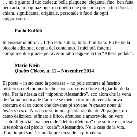
… mi è giunto il tuo cadeau: bella plaquette, elegante, fine, ben fatta
per carta, impaginazione, ma quello che più conta per la tua Poesia,
chiara, significante, originale, personale e fuori da ogni
epigonismo…
Paolo Ruffilli
Intensissimo libro … L’ho letto subito, tutto d’un fiato. E che bella
piccola edizione, degna del contenuto. I miei più fraterni
complimenti e grazie per avermi fatto leggere la tua “Attesa perlata”.
Mario Klein
Quatro Ciòcoe
, n. 11 – Novembre 2014
El poeta – in sto caso la poetessa – no pole sotrarse al fàssino
misterioso del momento che sbocia on novo fiore nel giardin de la
vita. Per la nàssita del “nipotino Alessandro”, eco alora che la vena
de l’aqua poetica de l’autrice se mete a irorare de versi la nova
creatura e el so cuore che deventa pi zóvane
in questa notte di
bellezza rara
. Nasse cussì, in una pìcola racolta de 20 pagine, un
canto delizioso, rafinato e lirico, afetuoso e amorevole, on vero
“stato di grazia”, na spece de “delirio d’eterno” che soride e caressa
la testolina del pìcolo “koala”: Alessandro. Ne la casa de la vita,
d’ora in poi sarà ‘sicurà la presenza de la primavera.