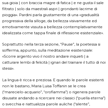
sua gioia | con braccia magre di fatica | e ne gusta il sale
filtrato | solo da maestrali aspri | grondanti lacrime di
pioggia». Pardini parla giustamente di una «gradualità
progressiva della silloge, da bellezza visivamente ed
emotivamente vissuta a bellezza contemplativamente
idealizzata come tappa finale di riflessione esistenziale».
Soprattutto nella terza sezione, “Pause”, la poetessa si
sofferma, appunto, sulla meditazione esistenziale:
«Scorre argento vivo il nostro andare inquieti | a
catturare lembi di felicità | ignari del trainare il tutto di noi
stessi».
La lingua è ricca e preziosa. E quando le parole esistenti
non le bastano, Maria Luisa Toffanin se le crea
(“marecielo-acquario”, “orofiamma”) o rigenera parole
disusate andando a ricercare nei classici (“puella eterna”)
o svecchia e riattualizza parole auliche (“silente”,