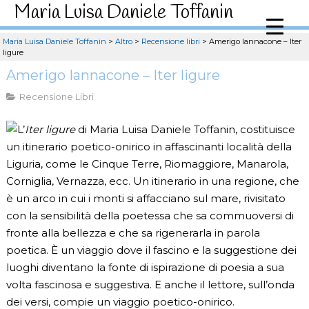
Maria Luisa Daniele Toffanin
Maria Luisa Daniele Toffanin
>
Altro
>
Recensione libri
>
Amerigo Iannacone – Iter
ligure
Amerigo Iannacone – Iter ligure
Recensione Libri
L’
Iter ligure
di Maria Luisa Daniele Toffanin, costituisce
un itinerario poetico-onirico in affascinanti località della
Liguria, come le Cinque Terre, Riomaggiore, Manarola,
Corniglia, Vernazza, ecc. Un itinerario in una regione, che
è un arco in cui i monti si affacciano sul mare, rivisitato
con la sensibilità della poetessa che sa commuoversi di
fronte alla bellezza e che sa rigenerarla in parola
poetica. È un viaggio dove il fascino e la suggestione dei
luoghi diventano la fonte di ispirazione di poesia a sua
volta fascinosa e suggestiva. E anche il lettore, sull’onda
dei versi, compie un viaggio poetico-onirico.