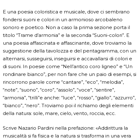
E una poesia coloristica e musicale, dove ci sembrano
fondersi suoni e colori in un armonioso arcobaleno
sonoro e poetico. Non a caso la prima sezione porta il
titolo “Trame d’armonia” e la seconda “Suoni-colori”. E
una poesia affascinata e affascinante, dove troviamo la
suggestione della tavolozza e del pentagramma, con un
alternarsi, susseguirsi, inseguirsi e accavallarsi di colori e
di suoni. In poesie come “Nell’antico coro ligneo” e “Un
rondinare bianco”, per non fare che un paio di esempi, si
rincorrono parole come “cantare”, “eco”, “melodia”,
“note”, “suono”, “coro”, “assolo”, “voce”, “sentire”,
“armonia”, “trilli”e anche: “luce”, “rosso”, “giallo”, “azzurro”,
“bianco”, “nero”. Troviamo poi il richiamo degli elementi
della natura: sole, mare, cielo, vento, roccia, ecc.
Scrive Nazario Pardini nella prefazione: «Addirittura la
musicalità si fa fisica e la natura si trasforma in una vera