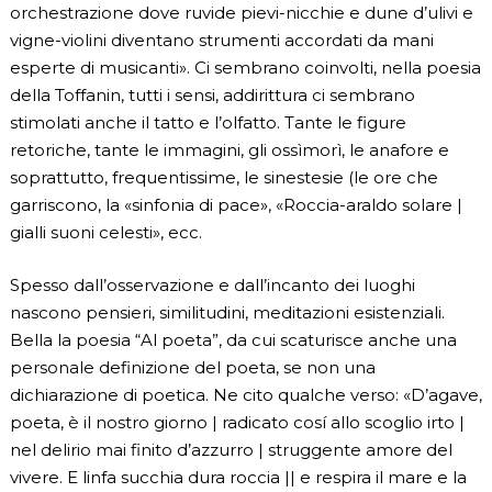
orchestrazione dove ruvide pievi-nicchie e dune d’ulivi e
vigne-violini diventano strumenti accordati da mani
esperte di musicanti». Ci sembrano coinvolti, nella poesia
della Toffanin, tutti i sensi, addirittura ci sembrano
stimolati anche il tatto e l’olfatto. Tante le figure
retoriche, tante le immagini, gli ossìmorì, le anafore e
soprattutto, frequentissime, le sinestesie (le ore che
garriscono, la «sinfonia di pace», «Roccia-araldo solare |
gialli suoni celesti», ecc.
Spesso dall’osservazione e dall’incanto dei luoghi
nascono pensieri, similitudini, meditazioni esistenziali.
Bella la poesia “Al poeta”, da cui scaturisce anche una
personale definizione del poeta, se non una
dichiarazione di poetica. Ne cito qualche verso: «D’agave,
poeta, è il nostro giorno | radicato cosí allo scoglio irto |
nel delirio mai finito d’azzurro | struggente amore del
vivere. E linfa succhia dura roccia || e respira il mare e la