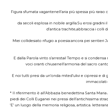
Figura sfumata vagantenell’aria più spessa più rarao 
da secoli esplosa in nobile argilla.Su erosi gradi
d’antica trachite,abbraccia i colli
Miei collidesiato rifugio a poesia:ancora pei sentieri 
E dalla Parola vinto s’arrestail Tempo e si condensa n
voci oranti chiusenell’armonia del sacro canto
E noi tutti presi da un’onda mited’ulivi e cipressi e d
immacolati 
* Il riferimento è all’Abbazia benedettina Santa Maria 
piedi dei Colli Euganei nei pressi dell’antichissima str
‘E’ un luogo della memoria religiosa, artistica. letterari