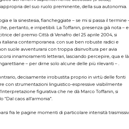
 riappropria del suo ruolo preminente, della sua autonomia.
logia e la sinestesia, fiancheggiate – se mi si passa il termine 
, pertanto, e irripetibili. La Toffanin, presenza già nota – e
itrice del premio Città di Venafro del 25 aprile 2004, si
sia italiana contemporanea. con sue ben robuste radici e
on suole avventurarsi con troppa disinvoltura per avia
ascorsi innamoramenti letterari, lasciando percepire, qua e là
arettiane – per dirne solo alcune delle più rilevanti – .
ontrario, decisamente irrobustita proprio in virtù delle fonti
ere con strumentazioni linguistico-espressive visibilmente
l’interpretazione figurativa che ne dà Marco Toffanin, si
o “Dal caos all’armonia”.
sparsi fra le pagine momenti di particolare intensità trasmissi