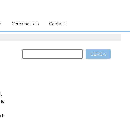
o
Cerca nel sito
Contatti
CERCA
i,
e,
di