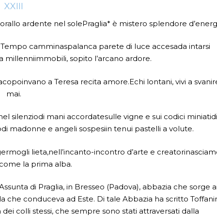
XXIII
corallo ardente nel solePraglia* è mistero splendore d’energ
ni il Tempo camminaspalanca parete di luce accesada intarsi
 da millenniimmobili, sopito l’arcano ardore.
Jacopoinvano a Teresa recita amore.Echi lontani, vivi a svanir
mai.
el silenziodi mani accordatesulle vigne e sui codici miniatid
di madonne e angeli sospesiin tenui pastelli a volute.
i germogli lieta,nell’incanto-incontro d’arte e creatorinascia
come la prima alba.
Assunta di Praglia, in Bresseo (Padova), abbazia che sorge a
ada che conduceva ad Este. Di tale Abbazia ha scritto Toffani
a dei colli stessi, che sempre sono stati attraversati dalla