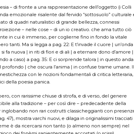
oesia – di fronte a una rappresentazione dell’oggetto (i Colli
’onda emozionale risalente dal fervido “sottosuolo” culturale 
to di quadri naturalistici di grande bellezza, connessi
roiezione – nelle cose – di un io creativo. che ama tutto ciò
nte in cui è immerso, per coglierne fino in fondo la vitale
o tanti. Ma si legga a pag. 22: E t’invade il cuore | un’onda
si fa nuova | in riti di fiori e di ali | a eternare dono d’amore |
ndo a caso) a pag. 35: E ci sorprende talora | in questo anda
dal profondo | che oscura l’anima | in confuse trame umane. I
stichezza con le nozioni fondamentali di critica letteraria, 
ici della poesia panica.
ibero, con rarissime chiuse di strofa, e di verso, del genere
ibile alla tradizione – per così dire – predecadente della
pur inglobando non rari costrutti classicheggianti con presenz
g. 47), mostra varchi nuovi, e dilaga in originalissimi tracciati
nsieme è da ricercarsi non tanto (o almeno non sempre) nel
ioco dei fonèmi sapientemente accostati (o scissi),