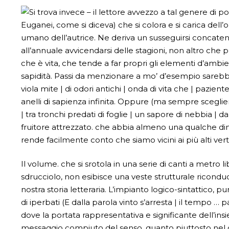
Si trova invece – il lettore avvezzo a tal genere di p
Euganei, come si diceva) che si colora e si carica dell
umano dell’autrice. Ne deriva un susseguirsi concatena
all’annuale avvicendarsi delle stagioni, non altro che p
che è vita, che tende a far propri gli elementi d’ambie
sapidità. Passi da menzionare a mo’ d’esempio sarebber
viola mite | di odori antichi | onda di vita che | paziente 
anelli di sapienza infinita. Oppure (ma sempre sceglie
| tra tronchi predati di foglie | un sapore di nebbia | 
fruitore attrezzato. che abbia almeno una qualche dime
rende facilmente conto che siamo vicini ai più alti vert
Il volume. che si srotola in una serie di canti a metro l
sdrucciolo, non esibisce una veste strutturale riconduc
nostra storia letteraria. L’impianto logico-sintattico, 
di iperbati (E dalla parola vinto s’arresta | il tempo … pa
dove la portata rappresentativa e significante dell’i
messaggio compiuto del senso, quanto piuttosto nel g