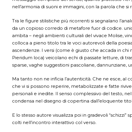
nell’armonia di suoni e immagini, con la parola che si
Tra le figure stilistiche più ricorrenti si segnalano l’ana
da un copioso corredo di metafore fuor di codice. uniche
ambita – negli ambienti culturali del vivace Molise, vinc
colloca a pieno titolo tra le voci autorevoli della poe
ascendenze. I versi (come è giusto che accada in chi n
Pieridum loca) veicolano echi di passate letture, di tr
sparse, vaghe suggestioni pascoliane, dannunziane, ung
Ma tanto non ne inficia l’autenticità. Che ne esce, al c
che vi si possono reperire, metabolizzate e fatte riviv
personali e inedite. Il senso complessivo del testo, nel
condensa nel disegno di copertina dall’eloquente titol
E lo stesso autore visualizza poi in gradevoli “schizzi” 
colti nell’incontro interattivo col verso.