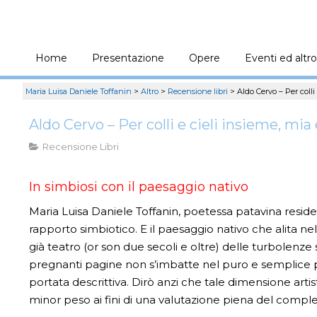
Home
Presentazione
Opere
Eventi ed altro
Maria Luisa Daniele Toffanin
>
Altro
>
Recensione libri
>
Aldo Cervo – Per colli
Aldo Cervo – Per colli e cieli insieme, mi
Recensione Libri
In simbiosi con il paesaggio nativo
Maria Luisa Daniele Toffanin, poetessa patavina reside
rapporto simbiotico. E il paesaggio nativo che alita nel
già teatro (or son due secoli e oltre) delle turbolenze
pregnanti pagine non s’imbatte nel puro e semplice p
portata descrittiva. Dirò anzi che tale dimensione art
minor peso ai fini di una valutazione piena del comple