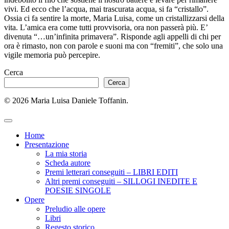
vivi. Ed ecco che l’acqua, mai trascurata acqua, si fa “cristallo”.
Ossia ci fa sentire la morte, Maria Luisa, come un cristallizzarsi della
vita. L’amica era come tutti provvisoria, ora non passerà più. E’
divenuta “…un’infinita primavera”. Risponde agli appelli di chi per
ora è rimasto, non con parole e suoni ma con “fremiti”, che solo una
vigile memoria può percepire.
Cerca
Cerca
© 2026 Maria Luisa Daniele Toffanin.
Home
Presentazione
La mia storia
Scheda autore
Premi letterari conseguiti – LIBRI EDITI
Altri premi conseguiti – SILLOGI INEDITE E
POESIE SINGOLE
Opere
Preludio alle opere
Libri
Regesto storico