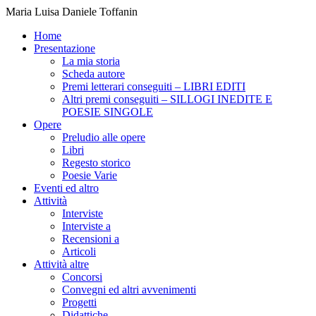
Maria Luisa Daniele Toffanin
Home
Presentazione
La mia storia
Scheda autore
Premi letterari conseguiti – LIBRI EDITI
Altri premi conseguiti – SILLOGI INEDITE E
POESIE SINGOLE
Opere
Preludio alle opere
Libri
Regesto storico
Poesie Varie
Eventi ed altro
Attività
Interviste
Interviste a
Recensioni a
Articoli
Attività altre
Concorsi
Convegni ed altri avvenimenti
Progetti
Didattiche