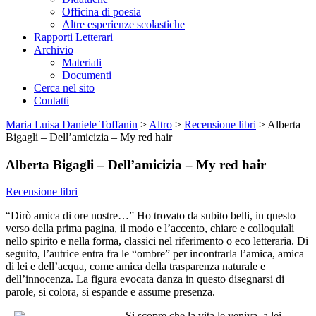
Officina di poesia
Altre esperienze scolastiche
Rapporti Letterari
Archivio
Materiali
Documenti
Cerca nel sito
Contatti
Maria Luisa Daniele Toffanin
>
Altro
>
Recensione libri
>
Alberta
Bigagli – Dell’amicizia – My red hair
Alberta Bigagli – Dell’amicizia – My red hair
Recensione libri
“Dirò amica di ore nostre…” Ho trovato da subito belli, in questo
verso della prima pagina, il modo e l’accento, chiare e colloquiali
nello spirito e nella forma, classici nel riferimento o eco letteraria. Di
seguito, l’autrice entra fra le “ombre” per incontrarla l’amica, amica
di lei e dell’acqua, come amica della trasparenza naturale e
dell’innocenza. La figura evocata danza in questo disegnarsi di
parole, si colora, si espande e assume presenza.
Si scopre che la vita le veniva, a lei