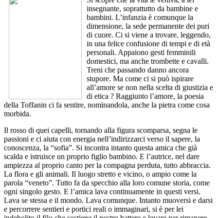
insegnante, soprattutto da bambine e
bambini. L’infanzia è comunque la
dimensione, la sede permanente dei puri
di cuore. Ci si viene a trovare, leggendo,
in una felice confusione di tempi e di età
personali. Appaiono gesti femminili
domestici, ma anche trombette e cavalli.
Treni che passando danno ancora
stupore. Ma come ci si può ispirare
all’amore se non nella scelta di giustizia e
di etica ? Raggiunto l’amore, la poesia
della Toffanin ci fa sentire, nominandola, anche la pietra come cosa
morbida.
Il rosso di quei capelli, tornando alla figura scomparsa, segna le
passioni e ci aiuta con energia nell’indirizzarci verso il sapere, la
conoscenza, la “sofia”. Si incontra intanto questa amica che già
scalda e istruisce un proprio figlio bambino. E l’autrice, nel dare
ampiezza al proprio canto per la compagna perduta, tutto abbraccia.
La flora e gli animali. Il luogo stretto e vicino, o ampio come la
parola “veneto”. Tutto fa da specchio alla loro comune storia, come
ogni singolo gesto. E l’amica lava continuamente in questi versi.
Lava se stessa e il mondo. Lava comunque. Intanto muoversi e darsi
e percorrere sentieri e portici reali o immaginari, si è per lei
indebolito il filo che sostiene il nostro battere e levare per rimanere