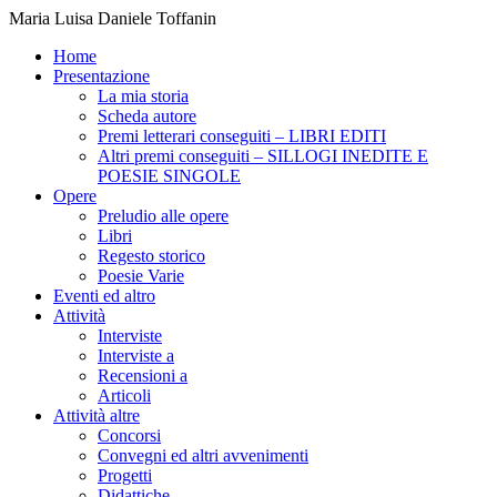
Maria Luisa Daniele Toffanin
Home
Presentazione
La mia storia
Scheda autore
Premi letterari conseguiti – LIBRI EDITI
Altri premi conseguiti – SILLOGI INEDITE E
POESIE SINGOLE
Opere
Preludio alle opere
Libri
Regesto storico
Poesie Varie
Eventi ed altro
Attività
Interviste
Interviste a
Recensioni a
Articoli
Attività altre
Concorsi
Convegni ed altri avvenimenti
Progetti
Didattiche