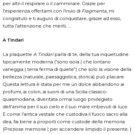
per altri il respirare o il camminare. Grazie per
l’esperienza offertami con l’invio di
Fragmenta
, mi
congratulo e ti auguro di conquistare, grazie ad esso,
tutta l’attenzione che meriti. …
A Tindari
La plaquette
A Tindari
parla di te, della tua inquietudine
tipicamente moderna (“sono isola | che lontano
vaneggia | terra ferma di quiete”) che solo la visione della
bellezza (naturale, paesaggistica, storica) può placare.
Questa lettura è stata per me un dolce abbandono ai
profumi, ai colori, ai suoni di una Sicilia classico-
quasimodiana, diventata ormai luogo privilegiato
dell’anima per il suo cielo e il suo mare imbevuti di
luce
.
E come l’antica vestale che custodiva il fuoco sacro alla
dea, fai bene a proporti come custode della memoria
(Preziose memorie | per accendere limpido il presente. |