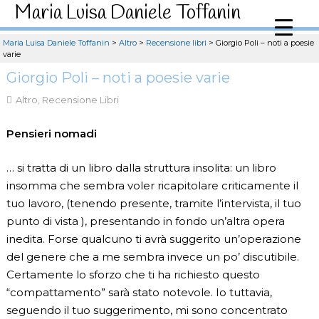
Maria Luisa Daniele Toffanin
Maria Luisa Daniele Toffanin
>
Altro
>
Recensione libri
>
Giorgio Poli – noti a poesie
varie
Giorgio Poli – noti a poesie varie
Altro
,
Recensione Libri
Pensieri nomadi
… si tratta di un libro dalla struttura insolita: un libro
insomma che sembra voler ricapitolare criticamente il
tuo lavoro, (tenendo presente, tramite l’intervista, il tuo
punto di vista ), presentando in fondo un’altra opera
inedita. Forse qualcuno ti avrà suggerito un’operazione
del genere che a me sembra invece un po’ discutibile.
Certamente lo sforzo che ti ha richiesto questo
“compattamento” sarà stato notevole. Io tuttavia,
seguendo il tuo suggerimento, mi sono concentrato