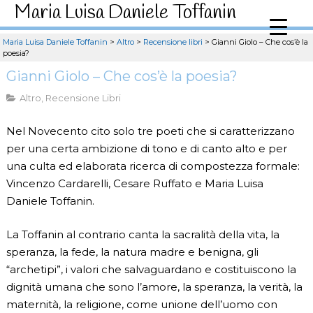
Maria Luisa Daniele Toffanin
Maria Luisa Daniele Toffanin
>
Altro
>
Recensione libri
>
Gianni Giolo – Che cos’è la
poesia?
Gianni Giolo – Che cos’è la poesia?
Altro
,
Recensione Libri
Nel Novecento cito solo tre poeti che si caratterizzano
per una certa ambizione di tono e di canto alto e per
una culta ed elaborata ricerca di compostezza formale:
Vincenzo Cardarelli, Cesare Ruffato e Maria Luisa
Daniele Toffanin.
La Toffanin al contrario canta la sacralità della vita, la
speranza, la fede, la natura madre e benigna, gli
“archetipi”, i valori che salvaguardano e costituiscono la
dignità umana che sono l’amore, la speranza, la verità, la
maternità, la religione, come unione dell’uomo con