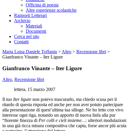
Officina di poesia
Altre esperienze scolastiche
Rapporti Letterari
Archivio
Materiali
Documenti
Cerca nel sito
Contatti
Maria Luisa Daniele Toffanin
>
Altro
>
Recensione libri
>
Gianfranco Vinante – Iter Ligure
Gianfranco Vinante – Iter Ligure
Altro
,
Recensione libri
lettera, 15 marzo 2007
Il tuo
Iter ligure
non potevo trascurarlo, ma chiedo scusa per il
ritardo di questa risposta ed anche per non aver potuto partecipare
alla presentazione di quest’ultima tua silloge. Ne ho letto con vivo
interesse ogni riga, notando un apporto di nuova linfa alla pur
“fiorente finezza di
Per colli e cieli insieme…
: ulteriori modulazioni
in una già ricca misura compositiva che capta, forse ancor più acuta
e partecipe, l’attenzione del lettore.