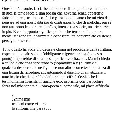
Questo, d’altronde, lascia bene intendere il tuo prefatore, mettendo
in luce le tante facce d’una poesia che governa senza apparente
fatica tanti registri, mai confusi o giustapposti: tanto che mi vien da
pensare ad una musicalità più di contrappunto che di melodia, pur se
non rare sono le aperture al mèlos, intense ma sobrie, una ricchezza
in più. E contrappunto significa però anche tensione fra cuore e
mente; tenzone fra idealizzare e conoscere, tra contemplato esistere e
perseguito essere.
Tutto questo ha voce più decisa e chiara nel procedere della scrittura,
rispetto alla quale solo un’obbligante esigenza critica (a questo
punto) imporrebbe di stilare esemplificative citazioni. Ma mi chiedo
a chi ed a che cosa servirebbero (soprattutto a te) e, tuttavia,
qualcosa desidero che ne figuri, se non altro, come testimonianza di
una lettura da ricordare, accantonando il disegno di sintetizzare il
tutto in ciò che si potrebbe definire una “cifra”. Ovvio che la
testimonianza consista in qualche eco, risonante con particolare
forza nel mio sentire di uomo-poeta e, come tale, mi piace affrirtela.
. . .
Anima mia
trattieni come viatico
la sinfonia che passa . . .