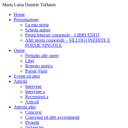
Maria Luisa Daniele Toffanin
Home
Presentazione
La mia storia
Scheda autore
Premi letterari conseguiti – LIBRI EDITI
Altri premi conseguiti – SILLOGI INEDITE E
POESIE SINGOLE
Opere
Preludio alle opere
Libri
Regesto storico
Poesie Varie
Eventi ed altro
Attività
Interviste
Interviste a
Recensioni a
Articoli
Attività altre
Concorsi
Convegni ed altri avvenimenti
Progetti
Didattiche