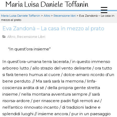
Maria Luisa Daniele Toffanin
Maria Luisa Daniele Toffanin
>
Altro
>
Recensione libri
>
Eva Zandonà – La casa in
mezzo al prato
Eva Zandonà – La casa in mezzo al prato
Altro
,
Recensione Libri
“In quest’ora insieme”
In quest’ora-umana terra lacerata / in questo immenso
arboreo lutto / allo strazio del vento delirante / ora tutto
si farà tenero humus al cuore / dolce-amaro ricordo d’un
bene perduto. // Ma sarà sarà la memoria / linfa-
coscienza ardita di sé / della propria gente stretta
insieme / nella montana avventura sempre // sarà
risorsa-ardore / per rinascere padri figli remoti avi /
nell’antico rinnovato incanto / di tradizioni ladine e
splendidi luoghi // insieme ancora / pur in un paesaggio