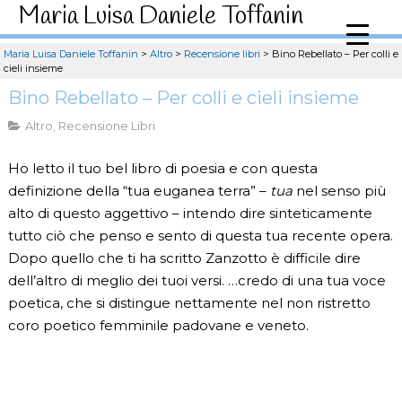
Maria Luisa Daniele Toffanin
Maria Luisa Daniele Toffanin
>
Altro
>
Recensione libri
>
Bino Rebellato – Per colli e
cieli insieme
Bino Rebellato – Per colli e cieli insieme
Altro
,
Recensione Libri
Ho letto il tuo bel libro di poesia e con questa
definizione della “tua euganea terra” –
tua
nel senso più
alto di questo aggettivo – intendo dire sinteticamente
tutto ciò che penso e sento di questa tua recente opera.
Dopo quello che ti ha scritto Zanzotto è difficile dire
dell’altro di meglio dei tuoi versi. …credo di una tua voce
poetica, che si distingue nettamente nel non ristretto
coro poetico femminile padovane e veneto.