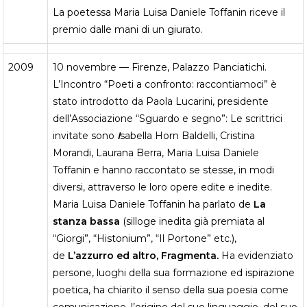
La poetessa Maria Luisa Daniele Toffanin riceve il
premio dalle mani di un giurato.
2009
10 novembre — Firenze, Palazzo Panciatichi.
L’Incontro “Poeti a confronto: raccontiamoci” è
stato introdotto da Paola Lucarini, presidente
dell’Associazione “Sguardo e segno”: Le scrittrici
invitate sono
I
sabella Horn Baldelli, Cristina
Morandi, Laurana Berra, Maria Luisa Daniele
Toffanin e hanno raccontato se stesse, in modi
diversi, attraverso le loro opere edite e inedite.
Maria Luisa Daniele Toffanin ha parlato de
La
stanza bassa
(silloge inedita già premiata al
“Giorgi”, “Histonium”, “Il Portone” etc.),
de
L’azzurro ed altro, Fragmenta.
Ha evidenziato
persone, luoghi della sua formazione ed ispirazione
poetica, ha chiarito il senso della sua poesia come