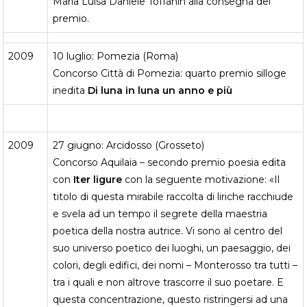
Maria Luisa Daniele Toffanin alla consegna del
premio.
2009
10 luglio: Pomezia (Roma)
Concorso Città di Pomezia: quarto premio silloge
inedita
Di luna in luna un anno e più
2009
27 giugno: Arcidosso (Grosseto)
Concorso Aquilaia – secondo premio poesia edita
con
Iter ligure
con la seguente motivazione: «Il
titolo di questa mirabile raccolta di liriche racchiude
e svela ad un tempo il segrete della maestria
poetica della nostra autrice. Vi sono al centro del
suo universo poetico dei luoghi, un paesaggio, dei
colori, degli edifici, dei nomi – Monterosso tra tutti –
tra i quali e non altrove trascorre il suo poetare. E
questa concentrazione, questo ristringersi ad una