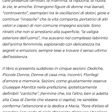
care presenze familiari, la mamma, la nipotina, la nuora,
le zie, le amiche. Emergono figure di donne mai banali,
“controvento”, esemplari tra le oscillazioni di dolori, gioie e
continue “rinascite” che la vita comporta, portatrici di alti
valori e capaci di non comune impegno sociale. Sono
ritratti che non si arrestano alla superficie, “la valigia
esteriore dell’uomo”, ma scavano nel complesso labirinto
dell’anima femminile, esplorando con delicatezza tra
segreti e emozioni, sempre tese a trovare il senso ultimo
dell’esistenza.
Il libro si presenta suddiviso in cinque sezioni: Dediche,
Piccole Donne, Donne di casa mia, Incontri, Florilegi
d’amore e memoria. Sezioni, come giustamente osserva
Giuseppe Manitta nella prefazione, ipoteticamente
definibili “cantiche”, (termine che, tra l’altro, ben si adatta
alla Casa di Dante che stasera ci ospita); ne sarebbe
conferma l’attenzione e la dedica a Maria, “fiore d’elisio di