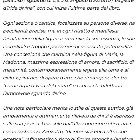
paradiso / sguardo di cielo sfrangiato d’azzurro / bagliore
d’iride divina”, con cui inizia l’ultima parte del libro.
Ogni sezione o cantica, focalizzata su persone diverse, ha
peculiarità precise, ma in ogni ritratto è manifesta
l’esaltazione della figura femminile, la sua essenza, le sue
incredibili e troppo spesso non riconosciute potenzialità.
Una concezione che culmina nella figura di Maria, la
Madonna, massima espressione di amore, di sacrificio, di
maternità, contemporaneamente legata alla terra e al
cielo, ispiratrice di opere d’arte che rimangono dentro
“come arpa divina del creato” e i cui occhi riflettono
l’amorevole sguardo divino.
Una nota particolare merita lo stile di questa autrice, già
ampiamente e ottimamente rilevato da chi si è espresso
sulla sua poesia. Uno stile dall’alto contenuto etico, anzi,
come sosteneva Zanzotto, “di intensità etica oltre che
estetica”, raffinatissimo, ricco di figure retoriche (anafore,