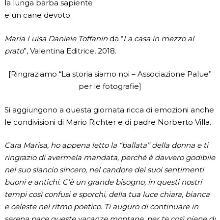
la lunga barba sapiente
e un cane devoto.
Maria Luisa Daniele Toffanin
da “
La casa in mezzo al
prato
”, Valentina Editrice, 2018.
[Ringraziamo “La storia siamo noi – Associazione Palue”
per le fotografie]
Si aggiungono a questa giornata ricca di emozioni anche
le condivisioni di Mario Richter e di padre Norberto Villa.
Cara Marisa, ho appena letto la “ballata” della donna e ti
ringrazio di avermela mandata, perché è davvero godibile
nel suo slancio sincero, nel candore dei suoi sentimenti
buoni e antichi. C’è un grande bisogno, in questi nostri
tempi così confusi e sporchi, della tua luce chiara, bianca
e celeste nel ritmo poetico. Ti auguro di continuare in
serena pace queste vacanze montane, per te così piene di