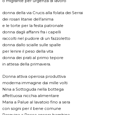
o migrante per urgenza di lavoro
donna della via Crucis alla folata dei Serrai
dei rosari litanie dell’anima
e le torte per la festa patronale
donna dagli affanni fra i capelli
raccolti nel pudore di un fazzoletto
donna dallo scialle sulle spalle
per lenire il peso della vita
donna dei prati al primo tepore
in attesa della primavera.
Donna attiva operosa produttiva
moderna immagine dai mille volti
Nina a Sottoguda nella bottega
affettuosa nicchia alimentare
Maria a Palue al lavatoio fino a sera
con sogni per il bene comune
Pasquina a Rocca ancora bambina