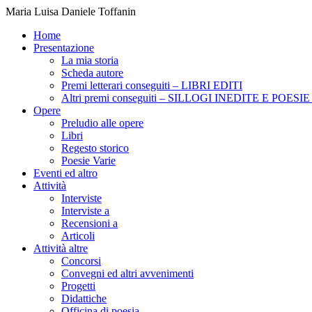
Maria Luisa Daniele Toffanin
Home
Presentazione
La mia storia
Scheda autore
Premi letterari conseguiti – LIBRI EDITI
Altri premi conseguiti – SILLOGI INEDITE E POES
Opere
Preludio alle opere
Libri
Regesto storico
Poesie Varie
Eventi ed altro
Attività
Interviste
Interviste a
Recensioni a
Articoli
Attività altre
Concorsi
Convegni ed altri avvenimenti
Progetti
Didattiche
Officina di poesia