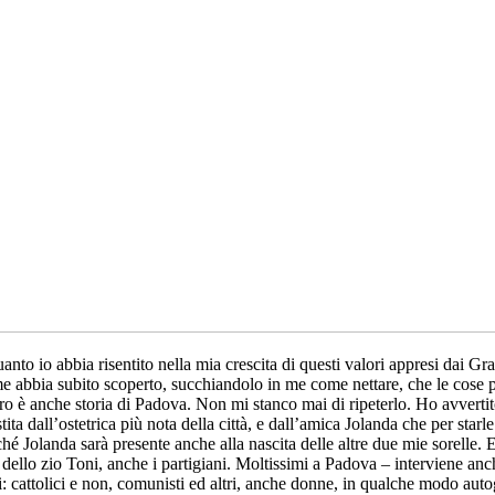
uanto io abbia risentito nella mia crescita di questi valori appresi dai Gr
 come abbia subito scoperto, succhiandolo in me come nettare, che le cose p
bro è anche storia di Padova. Non mi stanco mai di ripeterlo. Ho avvertit
ita dall’ostetrica più nota della città, e dall’amica Jolanda che per sta
ché Jolanda sarà presente anche alla nascita delle altre due mie sorelle
dello zio Toni, anche i partigiani. Moltissimi a Padova – interviene anc
tti: cattolici e non, comunisti ed altri, anche donne, in qualche modo au