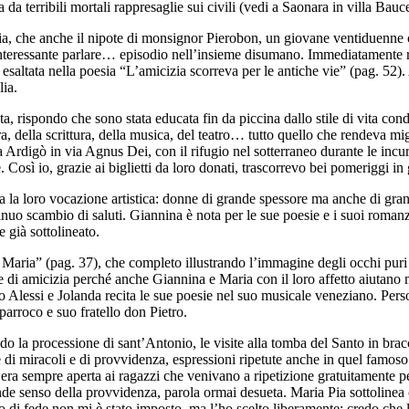
ta da terribili mortali rappresaglie sui civili (vedi a Saonara in villa Bau
, che anche il nipote di monsignor Pierobon, un giovane ventiduenne cat
nteressante parlare… episodio nell’insieme disumano. Immediatamente risen
esaltata nella poesia “L’amicizia scorreva per le antiche vie” (pag. 52).
lia.
 rispondo che sono stata educata fin da piccina dallo stile di vita condivi
ra, della scrittura, della musica, del teatro… tutto quello che rendeva mi
 Ardigò in via Agnus Dei, con il rifugio nel sotterraneo durante le incu
e. Così io, grazie ai biglietti da loro donati, trascorrevo bei pomeriggi
 la loro vocazione artistica: donne di grande spessore ma anche di gran
tinuo scambio di saluti. Giannina è nota per le sue poesie e i suoi roman
 già sottolineato.
a e Maria” (pag. 37), che completo illustrando l’immagine degli occhi pu
e di amicizia perché anche Giannina e Maria con il loro affetto aiutano
lio Alessi e Jolanda recita le sue poesie nel suo musicale veneziano. Pers
parroco e suo fratello don Pietro.
o la processione di sant’Antonio, le visite alla tomba del Santo in bracc
 di miracoli e di provvidenza, espressioni ripetute anche in quel famoso 
atti era sempre aperta ai ragazzi che venivano a ripetizione gratuitamente
ande senso della provvidenza, parola ormai desueta. Maria Pia sottolinea
 di fede non mi è stato imposto, ma l’ho scelto liberamente: credo che 