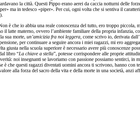
ardavano la città. Questi Pippo erano aerei da caccia notturni delle forze
r» ma in tedesco «piper». Per cui, ogni volta che si sentiva il caratteri
).
. Non è che io abbia una reale conoscenza del tutto, ero troppo piccola
rso il latte materno, ovvero l’ambiente familiare della propria infanzia,
lla sua morte,
un’amicizia fra noi leggera,
come scrivo io, derivata dall’
pensione, per continuare a seguire ancora i miei ragazzi, mi ero aggre
lta giusta nella scuola superiore è necessario avere più conoscenze possi
al libro “
La chiave a stella
”, potesse corrispondere alle proprie attitud
verità: noi insegnanti se lavoriamo con passione possiamo sentirci, in me
e è che questi ragazzi diventati uomini ancora ti scrivono, hanno con t
lore alla forza del sacro della vita e della morte in una società, anzi af