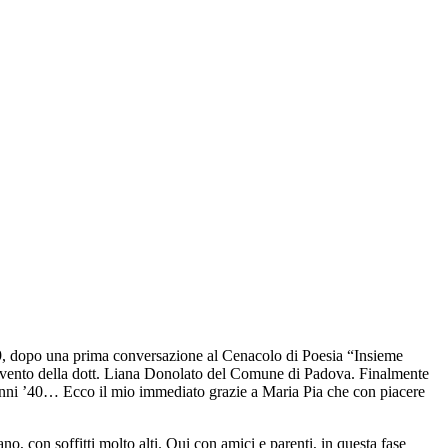
19, dopo una prima conversazione al Cenacolo di Poesia “Insieme
ntervento della dott. Liana Donolato del Comune di Padova. Finalmente
i anni ’40… Ecco il mio immediato grazie a Maria Pia che con piacere
ano, con soffitti molto alti. Qui con amici e parenti, in questa fase