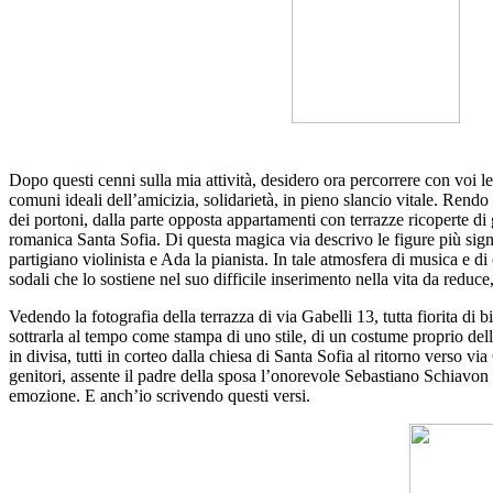
Dopo questi cenni sulla mia attività, desidero ora percorrere con voi le
comuni ideali dell’amicizia, solidarietà, in pieno slancio vitale. Rendo t
dei portoni, dalla parte opposta appartamenti con terrazze ricoperte di g
romanica Santa Sofia. Di questa magica via descrivo le figure più signif
partigiano violinista e Ada la pianista. In tale atmosfera di musica e d
sodali che lo sostiene nel suo difficile inserimento nella vita da reduce
Vedendo la fotografia della terrazza di via Gabelli 13, tutta fiorita di
sottrarla al tempo come stampa di uno stile, di un costume proprio dell
in divisa, tutti in corteo dalla chiesa di Santa Sofia al ritorno verso v
genitori, assente il padre della sposa l’onorevole Sebastiano Schiavon 
emozione. E anch’io scrivendo questi versi.