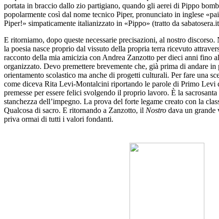
portata in braccio dallo zio partigiano, quando gli aerei di Pippo bomb
popolarmente così dal nome tecnico Piper, pronunciato in inglese «paipe
Piper!» simpaticamente italianizzato in «Pippo» (tratto da sabatosera.it
E ritorniamo, dopo queste necessarie precisazioni, al nostro discorso
la poesia nasce proprio dal vissuto della propria terra ricevuto attrave
racconto della mia amicizia con Andrea Zanzotto per dieci anni fino a
organizzato. Devo premettere brevemente che, già prima di andare in 
orientamento scolastico ma anche di progetti culturali. Per fare una sce
come diceva Rita Levi-Montalcini riportando le parole di Primo Levi d
premesse per essere felici svolgendo il proprio lavoro. È la sacrosanta 
stanchezza dell’impegno. La prova del forte legame creato con la class
Qualcosa di sacro. E ritornando a Zanzotto, il
Nostro
dava un grande va
priva ormai di tutti i valori fondanti.