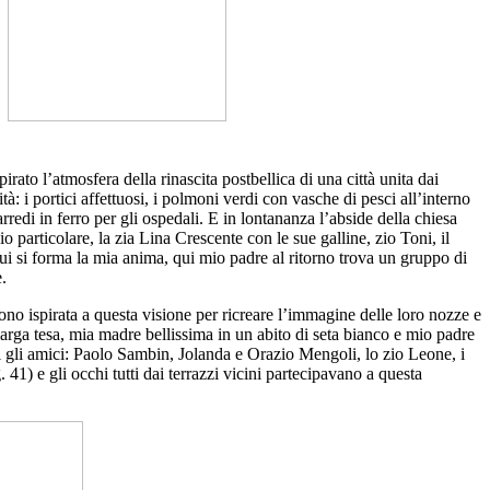
ato l’atmosfera della rinascita postbellica di una città unita dai
tà: i portici affettuosi, i polmoni verdi con vasche di pesci all’interno
rredi in ferro per gli ospedali. E in lontananza l’abside della chiesa
o particolare, la zia Lina Crescente con le sue galline, zio Toni, il
 qui si forma la mia anima, qui mio padre al ritorno trova un gruppo di
e.
sono ispirata a questa visione per ricreare l’immagine delle loro nozze e
larga tesa, mia madre bellissima in un abito di seta bianco e mio padre
tutti gli amici: Paolo Sambin, Jolanda e Orazio Mengoli, lo zio Leone, i
41) e gli occhi tutti dai terrazzi vicini partecipavano a questa