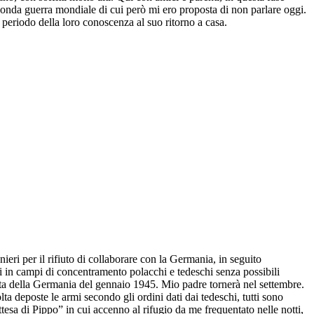
econda guerra mondiale di cui però mi ero proposta di non parlare oggi.
l periodo della loro conoscenza al suo ritorno a casa.
nieri per il rifiuto di collaborare con la Germania, in seguito
iusi in campi di concentramento polacchi e tedeschi senza possibili
itta della Germania del gennaio 1945. Mio padre tornerà nel settembre.
lta deposte le armi secondo gli ordini dati dai tedeschi, tutti sono
ttesa di Pippo” in cui accenno al rifugio da me frequentato nelle notti,