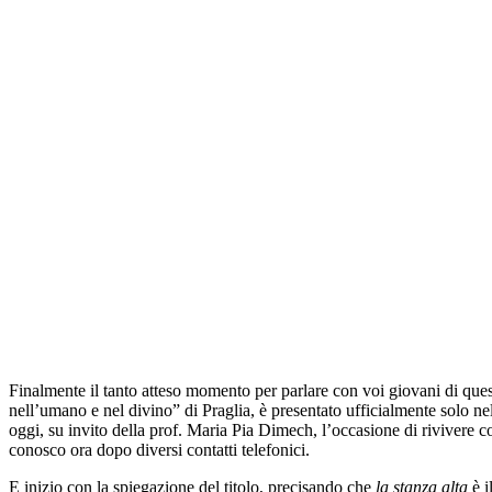
Finalmente il tanto atteso momento per parlare con voi giovani di qu
nell’umano e nel divino” di Praglia, è presentato ufficialmente solo n
oggi, su invito della prof. Maria Pia Dimech, l’occasione di rivivere 
conosco ora dopo diversi contatti telefonici.
E inizio con la spiegazione del titolo, precisando che
la stanza alta
è i