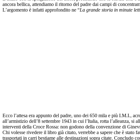
ancora bellica, attendiamo il ritorno del padre dai campi di concentram
L’argomento è infatti approfondito ne “
La grande storia in minute lett
Ecco l’attesa era appunto del padre, uno dei 650 mila e più I.M.I., acron
all’armistizio dell’8 settembre 1943 in cui l’Italia, rotta l’alleanza, s
interventi della Croce Rossa: non godono della convenzione di Ginevra 
Chi volesse rivedere il libro già citato, verrebbe a sapere che è stato f
trasportati in carri bestiame alle destinazioni sopra citate. Concludo c