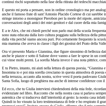
continui rischi soprattutto nella fase della ritirata dei tedeschi macchia
E questo mi porta a pensare, non in ordine cronologico ma per analogia
anche il famoso frate di sant’Antonio Placido Cortese di cui sarebbe i
stringe intorno a monsignor Pierobon per la morte del nipote, amicizia 
conversazioni degli amici dei miei genitori e dal cuore della mia famig
E a te Alex, che mi chiedi perché non parlo mai della scuola frequentata,
sono stata educata dalla loro cultura poggiata sulla bellezza della pittu
dalla vita perché siamo ancora puri. Poi certamente frequento la scuola
mia mamma che aveva in classe i figli dei giostrai del Prato della Vall
Ora vi presento Maria e Giannina, due figure sinonimo di bellezza data
anche le piazze e sotto il Salone dove vanno a fare le spese in un con
cui vinse molti premi. La sorella Maria invece è una nota pittrice, come
E tu Pietro, intanto, mi aiuti nella lettura di questa poesia, “Giannin
Insomma io e poi mia sorella cresciamo in questa atmosfera di poesia 
nella terrazza, accanto alla nostra, scrive versi il poeta padovano Giu
Santa Sofia, luogo di preghiera ma anche di intense confidenze con il 
Ed ecco, che tu Giulia intervieni chiedendomi della mia fede, ricordand
evidenziate nel libro. Racconto che nella nostra casa si parlava sempre
autentica che si traduceva dall’interiorità al gesto: la nostra casa inf
Quindi io ho vissuto la loro testimonianza di fede e ho respirato il gr
promessi sposi”. Incitata ancora da Giulia, affermo che il mio cammino