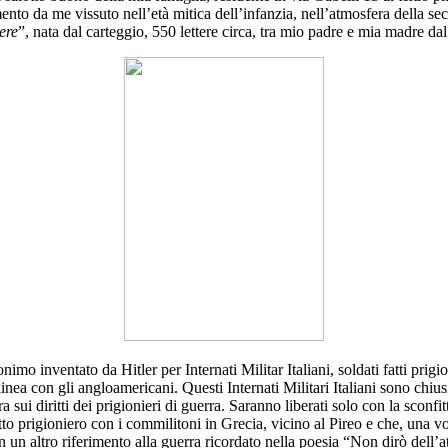
ento da me vissuto nell’età mitica dell’infanzia, nell’atmosfera della s
ere
”, nata dal carteggio, 550 lettere circa, tra mio padre e mia madre da
imo inventato da Hitler per Internati Militar Italiani, soldati fatti prigio
i allinea con gli angloamericani. Questi Internati Militari Italiani sono ch
sui diritti dei prigionieri di guerra. Saranno liberati solo con la sconf
atto prigioniero con i commilitoni in Grecia, vicino al Pireo e che, una vo
on un altro riferimento alla guerra ricordato nella poesia “Non dirò dell’a