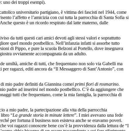
ce: uno dei troppi esempi).
tolico universitario partigiano, è vittima dei fascisti nel 1944, come
to l’affetto e l’amicizia con cui tutta la parrocchia di Santa Sofia si
 Anche questo è un ricordo respirato dal latte materno, dalle
so da tutti questi cari amici devoti agli stessi valori e soprattutto
gliore quel mondo postbellico. Nell’infanzia infatti si assorbe tutto
rsioni di Pippo, e pure la scuola Belzoni al Portello, dove insegnava
 in giostra ovviamente accompagnata da un adulto.
de umiltà, amiche di tutti, che frequentano non solo via Gabelli ma
zi per ragazzi, editi ancora da “Il Messaggero di Sant’Antonio”, con
ri di mio padre definiti da Giannina come
i primi fiori di rosmarino
.
 mio padre ad inserirsi nel mondo postbellico. C’è da aggiungere che
onaggi tutti che frequentano, come la mia famiglia, la parrocchia di
io a mio padre, la partecipazione alla vita della parrocchia
libro “
La grande storia in minute lettere
”. I miei avevano una fede
 perché per fortuna il business non esisteva anche se eravamo poveri.
 che voi ragazzi conoscete bene cos’è la provvidenza dalla lettura de “I
l’uomo abbia bisogno di un essere trascendente a cui fare riferimento,