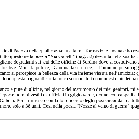
 vie di Padova nelle quali è avvenuta la mia formazione umana e ho respir
utto questo nella poesia “Via Gabelli” (pag. 32) descritta nella sua fisici
licine degradanti sui tetti delle officine di Sordina dove si costruivano a
icative: Maria la pittrice, Giannina la scrittrice, la Pamio un personaggi
i canto si percepisce la bellezza della vita insieme vissuta nell’amicizia:
, dopo questa pagina di storia imica solo ora letta con onestà intellettual
 bianco e pure di glicine, nel giorno del matrimonio dei miei genitori, mi 
’epoca: uomini vestiti da ufficiali in grigio verde, donne con cappelli a 
ia Gabelli. Poi il rinfresco con la foto ricordo degli sposi circondati da 
morto solo a 38 anni. Così nella poesia “Nozze al vento di guerra” (pag. 