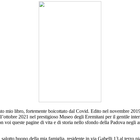
esto mio libro, fortemente boicottato dal Covid. Edito nel novembre 20
ell’ottobre 2021 nel prestigioso Museo degli Eremitani per il gentile i
con voi queste pagine di vita e di storia nello sfondo della Padova negl
l salotto buono della mia famiglia, residente in via Gabelli 13 al terzo pi