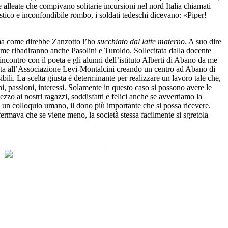
 alleate che compivano solitarie incursioni nel nord Italia chiamati
stico e inconfondibile rombo, i soldati tedeschi dicevano: «Piper!
, ma come direbbe Zanzotto l’ho
succhiato dal latte materno
. A suo dire
 come ribadiranno anche Pasolini e Turoldo. Sollecitata dalla docente
incontro con il poeta e gli alunni dell’istituto Alberti di Abano da me
gata all’Associazione Levi-Montalcini creando un centro ad Abano di
bili. La scelta giusta è determinante per realizzare un lavoro tale che,
ini, passioni, interessi. Solamente in questo caso si possono avere le
zzo ai nostri ragazzi, soddisfatti e felici anche se avvertiamo la
e un colloquio umano, il dono più importante che si possa ricevere.
fermava che se viene meno, la società stessa facilmente si sgretola