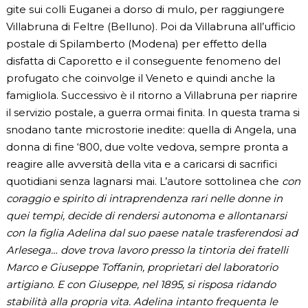
gite sui colli Euganei a dorso di mulo, per raggiungere
Villabruna di Feltre (Belluno). Poi da Villabruna all’ufficio
postale di Spilamberto (Modena) per effetto della
disfatta di Caporetto e il conseguente fenomeno del
profugato che coinvolge il Veneto e quindi anche la
famigliola. Successivo è il ritorno a Villabruna per riaprire
il servizio postale, a guerra ormai finita. In questa trama si
snodano tante microstorie inedite: quella di Angela, una
donna di fine ‘800, due volte vedova, sempre pronta a
reagire alle avversità della vita e a caricarsi di sacrifici
quotidiani senza lagnarsi mai. L’autore sottolinea che
con
coraggio e spirito di intraprendenza rari nelle donne in
quei tempi, decide di rendersi autonoma e allontanarsi
con la figlia Adelina dal suo paese natale trasferendosi ad
Arlesega… dove trova lavoro presso la tintoria dei fratelli
Marco e Giuseppe Toffanin, proprietari del laboratorio
artigiano. E con Giuseppe, nel 1895, si risposa ridando
stabilità alla propria vita. Adelina intanto frequenta le