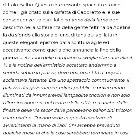
di Italo Balbo. Questo interessante spaccato storico,
come il già citato sulla disfatta di Caporetto e le sue
conseguenze tra cui il fatidico
anno della fame
ben
descritto nella sofferenza della gente feltrina da Adelina,
fa da sfondo alla storia di uno, di tanti qui sigillata in
queste eleganti epistole dalla scrittura agile ed
accattivante come quella che annuncia la fine della
guerra: …
il suono delle campane ci sveglia stamane alle 4
½ e la notizia dell’armistizio accettato andammo a
sentirla subito in piazza, dove una quantità di popolo
acclamava festante. Era uno spettacolo commuovente, il
palazzo del governatore, edifici pubblici e privati erano
illuminati da innumerevoli lampadine tricolori e non solo
l’illuminazione era nel centro della città, ma anche dalle
finestre delle vie secondarie pendevano palloncini tricolori
e lampadine. Chi non vede in questo incalzare di
avvenimenti la mano di Dio? Chi avrebbe preveduto
qualche mese fa che le cose sarebbero terminate in così