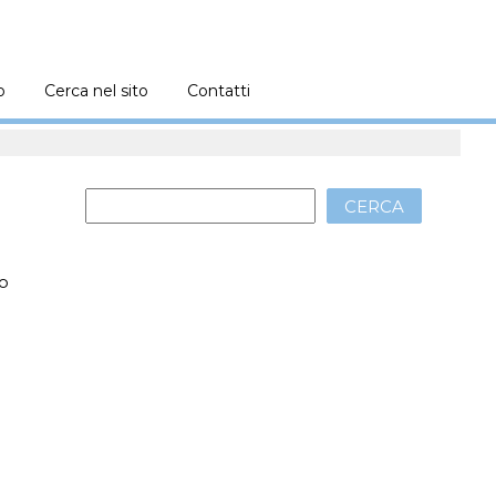
o
Cerca nel sito
Contatti
CERCA
no