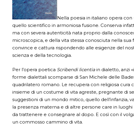
Nella poesia in italiano opera con 
quello scientifico in armoniosa fusione. Conserva infatti li
ma con severa autenticità nata proprio dalla conoscenz
microscopica, e della vita stessa conosciuta nella su
convince e cattura rispondendo alle esigen­ze del nos
scienza e della tecnologia.
Per l’opera poetica
Scribendi licentia
in dialetto, anzi
forme dialettali scomparse di San Michele delle Badesse
quadrilatero romano. Le recupera con religiosa cura 
insieme di un costume di vita agreste, pregnante di 
suggestioni di un mondo mitico, quello dell’infanzia, va
la presenza materna e di altre persone care in luoghi 
da trattenere e consegnare al dopo. E così con il volg
un commosso cammino di vita.