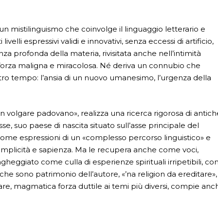
un mistilinguismo che coinvolge il linguaggio letterario e
velli espressivi validi e innovativi, senza eccessi di artificio,
a profonda della materia, rivisitata anche nell’intimità
a forza maligna e miracolosa. Né deriva un connubio che
tro tempo: l’ansia di un nuovo umanesimo, l’urgenza della
 «in volgare padovano», realizza una ricerca rigorosa di antic
, suo paese di nascita situa­to sull’asse principale del
come espressioni di un «complesso percorso linguistico» e
semplicità e sapienza. Ma le recupera anche come voci,
gheggiato come culla di esperienze spirituali irripetibili, co
che sono patrimonio dell’autore, «’na religion da ereditare»,
are, mag­matica forza duttile ai temi più diversi, compie anc