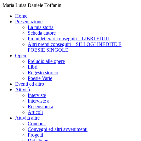
Maria Luisa Daniele Toffanin
Home
Presentazione
La mia storia
Scheda autore
Premi letterari conseguiti – LIBRI EDITI
Altri premi conseguiti – SILLOGI INEDITE E
POESIE SINGOLE
Opere
Preludio alle opere
Libri
Regesto storico
Poesie Varie
Eventi ed altro
Attività
Interviste
Interviste a
Recensioni a
Articoli
Attività altre
Concorsi
Convegni ed altri avvenimenti
Progetti
Didattiche