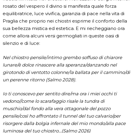
rosato del vespero il divino si manifesta quale forza
equilibratrice, luce vivifica, garanzia di pace nella vita di
Praglia che proprio nei chiostri esprime il conforto della
sua bellezza mistica ed estetica. E mi riecheggiano ora
come allora alcuni versi germogliati in queste oasi di
silenzio e di luce:
Nel chiostro pensile/intimo grembo soffuso di chiarore
lunare/è dolce rinascere alla speranza/danzando nel
girotondo di ventotto colonne/la ballata per il cammino/di
un perenne ritorno (Salmo 2028).
Io ti conoscevo per sentito dire/ma ora i miei occhi ti
vedono//come lo scarafaggio risale la tundra di
muschio/dal fondo alla vera ottagonale del pozzo
pensile/così ho affrontato il tunnel del tuo calvario/per
risorgere dalla bolgia infernale del mio mondo/alla pace
luminosa del tuo chiostro…(Salmo 2026)