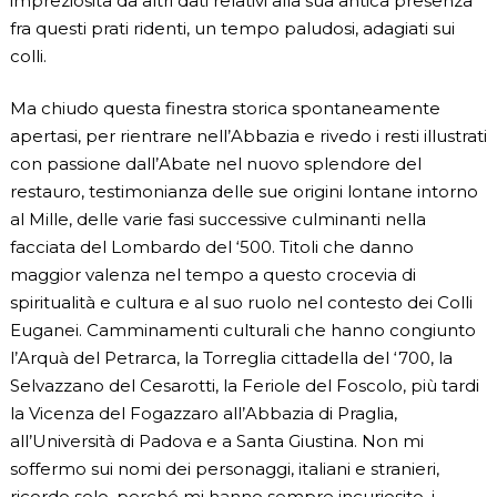
impreziosita da altri dati relativi alla sua antica presenza
fra questi prati ridenti, un tempo paludosi, adagiati sui
colli.
Ma chiudo questa finestra storica spontaneamente
apertasi, per rientrare nell’Abbazia e rivedo i resti illustrati
con passione dall’Abate nel nuovo splendore del
restauro, testimonianza delle sue origini lontane intorno
al Mille, delle varie fasi successive culminanti nella
facciata del Lombardo del ‘500. Titoli che danno
maggior valenza nel tempo a questo crocevia di
spiritualità e cultura e al suo ruolo nel contesto dei Colli
Euganei. Camminamenti culturali che hanno congiunto
l’Arquà del Petrarca, la Torreglia cittadella del ‘700, la
Selvazzano del Cesarotti, la Feriole del Foscolo, più tardi
la Vicenza del Fogazzaro all’Abbazia di Praglia,
all’Università di Padova e a Santa Giustina. Non mi
soffermo sui nomi dei personaggi, italiani e stranieri,
ricordo solo, perché mi hanno sempre incuriosito, i