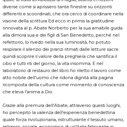
diverse come si aprissero tante finestre su orizzonti
differenti e scoordinati, che ora cerco di coordinare nella
visione della scrittura Ed ecco in primis la gratitudine
rinnovata al p. Abate Norberto per la sua amabile guida
alla dimora sua e dei figli di San Benedetto, perché nel
refettorio, lo rivedo nella sua luminosità, ho potuto
respirare il silenzio dei pranzi ritmati dalle letture sacre
quindi scoprire il valore della preghiera che santifica il
cibo e tutti riti del giorno, la vita insomma. E nel
laboratorio di restauro del libro ho riletto il lavoro come
atto nobile dell’uomo che ridona dignità alla pagina
ricomposta della cultura come momento di conoscenza
che eleva l’anima a Dio.
Grazie alla premura dell’Abate, attraverso questi luoghi,
ho percepito la valenza dell’esperienza benedettina
quale forza rivoluzionaria, ristrutturante il tessuto umano,
religioso, sociale, economico di un’Italia fatiscente in