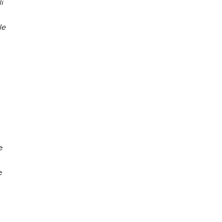
i
le
e
e