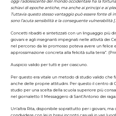
oggi l’adolescente del mondo occidentale ha la fortuna d
schiavi di epoche antiche, ma anche ai principi e ai pleb
Tuttavia que­sto stesso vantaggio può essere fonte di in
sono l’acuta sensibilità e la conseguente vulnerabilità […
Concetti ribaditi e sintetizzati con un linguaggio più dire
giovani e agli insegnanti impegnati nelle attività dei
nel percorso da lei promosso poteva avere un felice esi
approssimazione concreta alla felicità sulla terra”. (Pri
Auspicio valido per tutti e per ciascuno.
Per questo era vitale un metodo di studio valido che fa
anche delle proprie attitudini. Per questo il centro d
studio per una scelta della scuola superiore più consa
nel giornaletto Il Messaggero di Sant’Antonio dei ragaz
Un’altra Rita, disponibile soprattutto per i giovani, 
condividere con lei in brevi incontri casuali in vari luogh