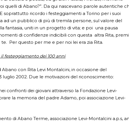
te voi quelli di Abano?”. Da qui nascevano parole autentiche c
. E soprattutto ricordo i festeggiamenti a Torino per i suoi
ta ad un pubblico di più di tremila persone, sul valore del
a fantasia, uniti in un progetto di vita; e poi una pausa
omenti di confidenze indicibili con questa altra Rita, prem
e. Per questo per me e per noi lei era zia Rita.
r il festeggiamento dei 100 anni
ad Abano con Rita Levi Montalcini, in occasione del
l 3 luglio 2002. Due le motivazioni del riconoscimento:
e nei confronti dei giovani attraverso la Fondazione Levi-
onorare la memoria del padre Adamo, poi associazione Levi-
tamento di Abano Terme, associazione Levi-Montalcini a.p.s, a