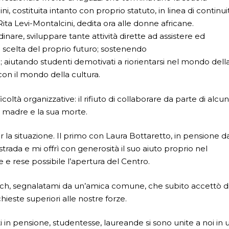
, costituita intanto con proprio statuto, in linea di continui
ita Levi-Montalcini, dedita ora alle donne africane.
are, sviluppare tante attività dirette ad assistere ed
a scelta del proprio futuro; sostenendo
; aiutando studenti demotivati a riorientarsi nel mondo dell
con il mondo della cultura.
ltà organizzative: il ri­fiuto di collaborare da parte di alcun
ia madre e la sua morte.
per la situazione. Il primo con Laura Bottaretto, in pensione d
rada e mi offrì con generosità il suo aiuto proprio nel
 e rese possibile l’apertura del Centro.
ich, segnalatami da un’amica comune, che subito accettò d
chieste superiori alle nostre forze.
i in pensione, studen­tesse, laureande si sono unite a noi in 