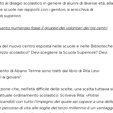
al disagio scolastico in genere di alunni di diverse età, all
 scuole nei rapporti con i ge­nitori, si arricchiva di
i superiori.
nto numeroso fosse il gruppo dei volontari dei tre centri
del nuovo centro esposta nelle scuole e nelle Biblioteche
rizzo scolastico? Devi scegliere la Scuola Superiore? Devi
amento di Abano Terme sono tratti dal libro di Rita Levi-
 ai giovani”.
ne che, nell’età diffi­cile delle scelte, una scelta tuttavia si
 attuale ordinamento scolastico. Scriveva Rita:
«Potrai
icandoti con tutto l’impegno del quale sei capace a una dell
un percorso di vita alle soglie del terzo millennio è un vantaggi