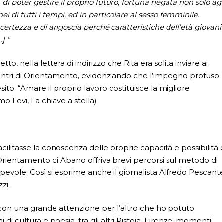
i poter gestire il proprio futuro, fortuna negata non solo agl
ei di tutti i tempi, ed in particolare al sesso femminile.
certezza e di angoscia perché caratteristiche dell’età giovani
] “
tto, nella lettera di indirizzo che Rita era solita inviare ai
 Centri di Orientamento, evidenziando che l’impegno profuso
to: “Amare il proprio lavoro costituisce la migliore
mo Levi, La chiave a stella)
cilitasse la conoscenza delle proprie capacità e possibilità 
i Orientamento di Abano offriva brevi percorsi sul metodo di
pevole. Così si esprime anche il giornalista Alfredo Pescant
zi.
ma con una grande attenzione per l’altro che ho potuto
i di cultura e poesia, tra gli altri Pistoia, Firenze, momenti