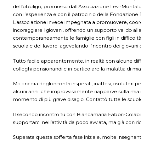
dell’obbligo, promosso dall’Associazione Levi-Montalcini
con l’esperienza e con il patrocinio della Fondazione R
L’associazione invece impegnata a promuovere, coordin
incoraggiare i giovani, offrendo un supporto valido all
contemporaneamente le famiglie con figli in difficoltà
scuola e del lavoro; agevolando l’incontro dei giovani 
Tutto facile apparentemente, in realtà con alcune diffico
colleghi pensionandi e in particolare la malattia di m
Ma ancora degli incontri insperati, inattesi, risolutori 
alcuni anni, che improvvisamente riapparve sulla mia st
momento di più grave disagio. Contattò tutte le scuole
Il secondo incontro fu con Biancamaria Fabbri-Colab
supportarci nell’attività da poco av­viata, ma già con ri
Superata questa sofferta fase iniziale, molte insegnant