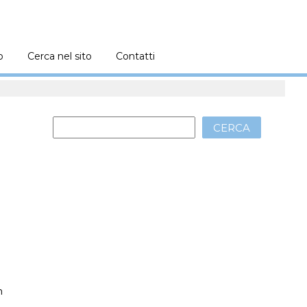
o
Cerca nel sito
Contatti
CERCA
n