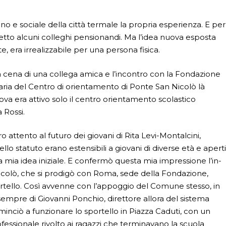
 e sociale della città termale la propria esperienza. E per
etto alcuni colleghi pensionandi. Ma l’idea nuova esposta
e, era irrealizzabile per una persona fisica.
o a cena di una collega amica e l’incontro con la Fondazione
aria del Centro di orientamento di Ponte San Nicolò là
va era attivo solo il centro orientamento scolastico
 Rossi.
o attento al futuro dei giovani di Rita Levi-Montalcini,
llo statuto erano estensibili a giovani di diverse età e aperti
alla mia idea iniziale. E confermò questa mia impressione l’in­
icolò, che si prodigò con Roma, sede della Fondazione,
ello. Così avvenne con l’appoggio del Comune stesso, in
e sempre di Giovanni Ponchio, direttore allora del sistema
inciò a funzionare lo sportello in Piazza Caduti, con un
fessionale rivolto ai ragazzi che terminavano la scuola