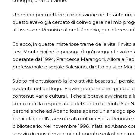
consiglio, una soluzione.
Un modo per mettere a disposizione del tessuto umano
questo avevo già cercato di coin­volgere nel mio prog
all’assessore Pennisi e al prof. Ponchio, pur interessant
Ed ecco, in queste misteriose trame della vita, l’invit
Levi-Montalcini nella persona di un’inse­gnante volont
operante dal 1994, Francesca Marangoni. Allora a Pado
professionale e sociale Salesiano, diretto da suor Maria
Subito mi entusiasmò la loro attività basata sul pensier
evidente nel bel logo. E avvertii anche che i principi de
contenuti vari e culturali. Il che si po­teva avvicinare 
contro con la responsabile del Centro di Ponte San N
perché anche ad Abano fosse aperto un analogo sport
particolare dell’assessore alla cultura Eloisa Pennisi 
bibliotecario. Nel novembre 1996, infatti ad Abano com
servizio di consulenza e orientamento scolastico e pro