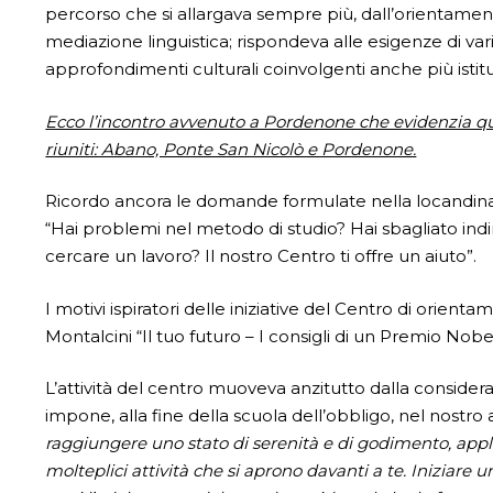
percorso che si allargava sempre più, dall’orientamento 
me­diazione linguistica; rispondeva alle esigenze di varie
approfondimenti culturali coinvolgenti anche più istitut
Ecco l’incontro avvenuto a Pordenone che evidenzia qua
riuniti: Abano, Ponte San Nicolò e Pordenone.
Ricordo ancora le domande formulate nella locandina 
“Hai problemi nel metodo di studio? Hai sbagliato indi
cercare un lavoro? Il nostro Centro ti offre un aiuto”.
I motivi ispiratori delle iniziative del Centro di orient
Montalcini “Il tuo futuro – I consigli di un Premio Nobel
L’attività del centro muoveva anzitutto dalla considerazio
impone, alla fine della scuola dell’obbligo, nel nostro
raggiungere uno stato di serenità e di godimento, appl
molte­plici attività che si aprono davanti a te. Iniziare 