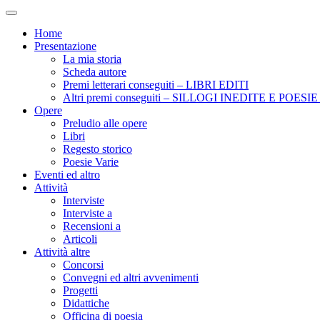
Home
Presentazione
La mia storia
Scheda autore
Premi letterari conseguiti – LIBRI EDITI
Altri premi conseguiti – SILLOGI INEDITE E POES
Opere
Preludio alle opere
Libri
Regesto storico
Poesie Varie
Eventi ed altro
Attività
Interviste
Interviste a
Recensioni a
Articoli
Attività altre
Concorsi
Convegni ed altri avvenimenti
Progetti
Didattiche
Officina di poesia