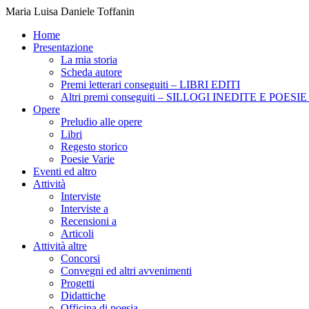
Maria Luisa Daniele Toffanin
Home
Presentazione
La mia storia
Scheda autore
Premi letterari conseguiti – LIBRI EDITI
Altri premi conseguiti – SILLOGI INEDITE E POES
Opere
Preludio alle opere
Libri
Regesto storico
Poesie Varie
Eventi ed altro
Attività
Interviste
Interviste a
Recensioni a
Articoli
Attività altre
Concorsi
Convegni ed altri avvenimenti
Progetti
Didattiche
Officina di poesia