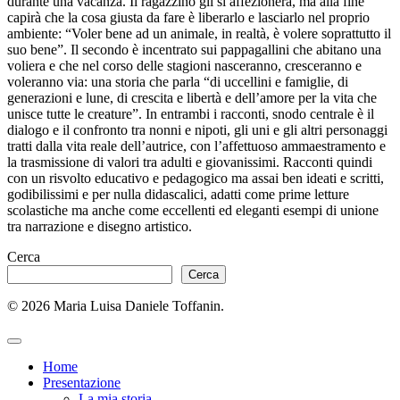
durante una vacanza. Il ragazzino gli si affezionerà, ma alla fine
capirà che la cosa giusta da fare è liberarlo e lasciarlo nel proprio
ambiente: “Voler bene ad un animale, in realtà, è volere soprattutto il
suo bene”. Il secondo è incentrato sui pappagallini che abitano una
voliera e che nel corso delle stagioni nasceranno, cresceranno e
voleranno via: una storia che parla “di uccellini e famiglie, di
generazioni e lune, di crescita e libertà e dell’amore per la vita che
unisce tutte le creature”. In entrambi i racconti, snodo centrale è il
dialogo e il confronto tra nonni e nipoti, gli uni e gli altri personaggi
tratti dalla vita reale dell’autrice, con l’affettuoso ammaestramento e
la trasmissione di valori tra adulti e giovanissimi. Racconti quindi
con un risvolto educativo e pedagogico ma assai ben ideati e scritti,
godibilissimi e per nulla didascalici, adatti come prime letture
scolastiche ma anche come eccellenti ed eleganti esempi di unione
tra narrazione e disegno artistico.
Cerca
Cerca
© 2026 Maria Luisa Daniele Toffanin.
Home
Presentazione
La mia storia