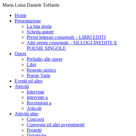
Maria Luisa Daniele Toffanin
Home
Presentazione
La mia storia
Scheda autore
Premi letterari conseguiti – LIBRI EDITI
Altri premi conseguiti – SILLOGI INEDITE E
POESIE SINGOLE
Opere
Preludio alle opere
Libri
Regesto storico
Poesie Varie
Eventi ed altro
Attività
Interviste
Interviste a
Recensioni a
Articoli
Attività altre
Concorsi
Convegni ed altri avvenimenti
Progetti
Didattiche