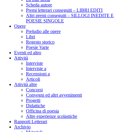
Scheda autore
Premi letterari conseguiti – LIBRI EDITI
Altri premi conseguiti – SILLOGI INEDITE E
POESIE SINGOLE
Opere
Preludio alle opere
Libri
Regesto storico
Poesie Varie
Eventi ed altro
Attività
Interviste
Interviste a
Recensioni a
Articoli
Attività altre
Concorsi
Convegni ed altri avvenimenti
Progetti
Didattiche
Officina di poesia
Altre esperienze scolastiche
Rapporti Letterari
Archivio