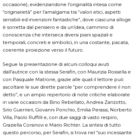
occasione), evidenziandone l’originalità intesa come
“originarietà” per l’amalgama tra “valori etici, aspetti
sensibili ed invenzioni fantastiche”, dove ciascuna silloge
è sorretta dal pensiero e da un’idea, cammino di
conoscenza che interseca diversi piani spaziali e
temporali, concreti e simbolici, in una costante, pacata,
coerente proiezione verso il futuro.
Segue la presentazione di alcuni colloqui avuti
dall’autrice con la stessa Serafin, con Maurizia Rossella e
con Pasquale Matrone, grazie alle quali il lettore può
ascoltare le sue dirette parole “per comprendere il non
detto”, e un ampio re­pertorio di note critiche elaborate
in varie occasioni da Bino Rebellato, Andrea Zanzotto,
Sirio Guerrieri, Giovanni Ponchio, Emilia Perassi, Norberto
Villa, Paolo Ruffilli e, con due saggi di vasto respiro,
Graziella Corsinovi e Mario Richter. La sintesi di tutto
questo percorso, per Serafin, si trova nel “suo incessante