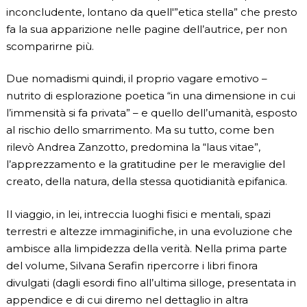
inconcludente, lontano da quell'”etica stella” che presto
fa la sua apparizione nelle pagine dell’autrice, per non
scomparirne più.
Due nomadismi quindi, il proprio vagare emotivo –
nutrito di esplorazione poetica “in una dimensione in cui
l’immensità si fa privata” – e quello dell’umanità, esposto
al rischio dello smarrimento. Ma su tutto, come ben
rilevò Andrea Zanzotto, predomina la “laus vitae”,
l’apprezzamento e la gratitudine per le meraviglie del
creato, della natura, della stessa quotidianità epifanica.
Il viaggio, in lei, intreccia luoghi fisici e mentali, spazi
terrestri e altezze immaginifiche, in una evoluzione che
ambisce alla limpidezza della verità. Nella prima parte
del volume, Silvana Serafin ripercorre i libri finora
divulgati (dagli esordi fino all’ultima silloge, presentata in
appendice e di cui diremo nel dettaglio in altra