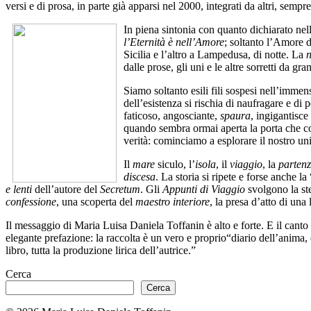
versi e di prosa, in parte già apparsi nel 2000, integrati da altri, semp
In piena sintonia con quanto dichiarato nell
l’Eternità è nell’Amore
; soltanto l’Amore d
Sicilia e l’altro a Lampedusa, di notte. La
n
dalle prose, gli uni e le altre sorretti da gra
Siamo soltanto esili fili sospesi nell’immen
dell’esistenza si rischia di naufragare e di
faticoso, angosciante,
spaura
, ingigantisc
quando sembra ormai aperta la porta che cond
verità: cominciamo a esplorare il nostro un
Il
mare
siculo, l’
isola
, il
viaggio
, la
parten
discesa
. La storia si ripete e forse anche 
e lenti
dell’autore del
Secretum
. Gli
Appunti di Viaggio
svolgono la st
confessione
, una scoperta del
maestro interiore
, la presa d’atto di una
Il messaggio di Maria Luisa Daniela Toffanin è alto e forte. E il canto
elegante prefazione: la raccolta è un vero e proprio“diario dell’anima, 
libro, tutta la produzione lirica dell’autrice.”
Cerca
Cerca