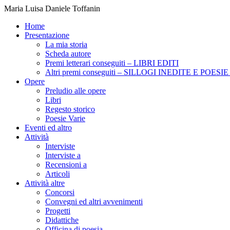
Maria Luisa Daniele Toffanin
Home
Presentazione
La mia storia
Scheda autore
Premi letterari conseguiti – LIBRI EDITI
Altri premi conseguiti – SILLOGI INEDITE E POES
Opere
Preludio alle opere
Libri
Regesto storico
Poesie Varie
Eventi ed altro
Attività
Interviste
Interviste a
Recensioni a
Articoli
Attività altre
Concorsi
Convegni ed altri avvenimenti
Progetti
Didattiche
Officina di poesia