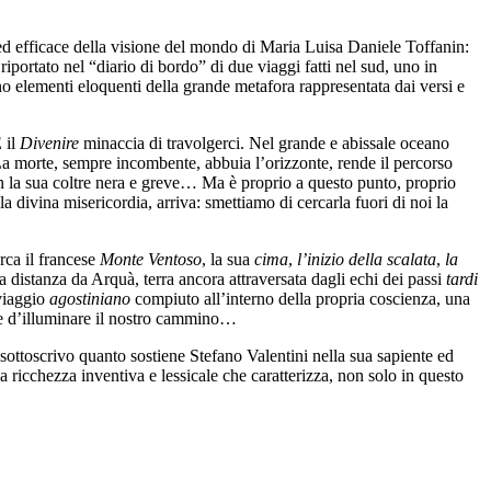
ca ed efficace della visione del mondo di Maria Luisa Daniele Toffanin:
portato nel “diario di bordo” di due viaggi fatti nel sud, uno in
 elementi eloquenti della grande metafora rappresentata dai versi e
E il
Divenire
minaccia di travolgerci. Nel grande e abissale oceano
La morte, sempre incombente, abbuia l’orizzonte, rende il percorso
on la sua coltre nera e greve… Ma è proprio a questo punto, proprio
 divina misericordia, arriva: smettiamo di cercarla fuori di noi la
rca il francese
Monte Ventoso
, la sua
cima
,
l’inizio della scalata
,
la
 distanza da Arquà, terra ancora attraversata dagli echi dei passi
tardi
 viaggio
agostiniano
compiuto all’interno della propria coscienza, una
pace d’illuminare il nostro cammino…
 sottoscrivo quanto sostiene Stefano Valentini nella sua sapiente ed
a ricchezza inventiva e lessicale che caratterizza, non solo in questo