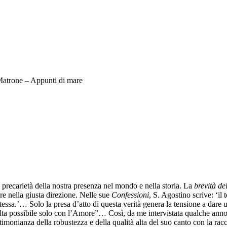
atrone – Appunti di mare
la precarietà della nostra presenza nel mondo e nella storia. La
brevità del
re nella giusta direzione. Nelle sue
Confessioni
, S. Agostino scrive: ‘il
tessa.’… Solo la presa d’atto di questa verità genera la tensione a dare
ò risulta possibile solo con l’Amore”… Così, da me intervistata qualche 
stimonianza della robustezza e della qualità alta del suo canto con la rac