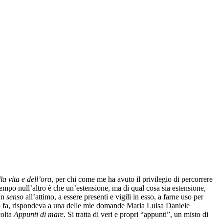
la vita e dell’ora
, per chi come me ha avuto il privilegio di percorrere
 tempo null’altro è che un’estensione, ma di qual cosa sia estensione,
 un
senso
all’attimo, a essere presenti e vigili in esso, a farne uso per
anno fa, rispondeva a una delle mie domande Maria Luisa Daniele
colta
Appunti di mare
. Si tratta di veri e propri “appunti”, un misto di