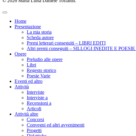
© 2026 Maria Luisa Daniele Toffanin.
Home
Presentazione
La mia storia
Scheda autore
Premi letterari conseguiti – LIBRI EDITI
Altri premi conseguiti – SILLOGI INEDITE E POES
Opere
Preludio alle opere
Libri
Regesto storico
Poesie Varie
Eventi ed altro
Attività
Interviste
Interviste a
Recensioni a
Articoli
Attività altre
Concorsi
Convegni ed altri avvenimenti
Progetti
Didattiche