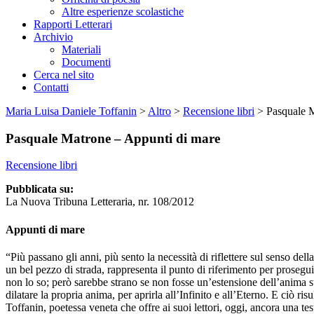
Altre esperienze scolastiche
Rapporti Letterari
Archivio
Materiali
Documenti
Cerca nel sito
Contatti
Maria Luisa Daniele Toffanin
>
Altro
>
Recensione libri
>
Pasquale M
Pasquale Matrone – Appunti di mare
Recensione libri
Pubblicata su:
La Nuova Tribuna Letteraria, nr. 108/2012
Appunti di mare
“Più passano gli anni, più sento la necessità di riflettere sul senso del
un bel pezzo di strada, rappresenta il punto di riferimento per prosegui
non lo so; però sarebbe strano se non fosse un’estensione dell’anima s
dilatare la propria anima, per aprirla all’Infinito e all’Eterno. E ci
Toffanin, poetessa veneta che offre ai suoi lettori, oggi, ancora una te