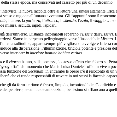
re della stessa epoca, ma conservati nel cassetto per più di un decennio.
’intervista, la nuova raccolta offre al lettore una sintesi altamente liri
à senso e ragione all’umana avventura. Gli “appunti” sono il resoconto ri
otte
, il
mare
, la
partenza
, l’
attracco
, il
silenzio
, l’
isola
, il
viaggio
… sono
nde misura, asciutti, rapidi, lapidari.
sità dell’universo. Distanze incolmabili separano l’
Essere
dall’
Esserci
. 
 perdersi. Siamo in perpetuo pellegrinaggio verso l’insondabile
Mistero
. 
e l’umana solitudine, appare sempre più vogliosa di avvolgere la terra c
uce alla disperazione, l’illuminazione, briciola potente e preziosa della
iverso interiore:
in interiore homine habitat veritas
.
za
e il
ritorno
hanno, sulla poetessa, lo stesso effetto che ebbero su Petra
la “geografia”, dal momento che Maria Luisa Daniele Toffanin vive a poca
essa funzione del
Secretum
; in entrambe le opere c’è il resoconto di un
 libertà che ci rende responsabili di trovare in noi stessi la fiaccola ca
 che gli dà forma e ritmo è fresco, limpido, inconfondibile. Condivido e
e del pensiero, le cui lucide annotazioni, benissimo si affiancano a quell