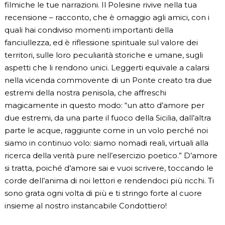
filmiche le tue narrazioni. Il Polesine rivive nella tua
recensione – racconto, che è omaggio agli amici, con i
quali hai condiviso momenti importanti della
fanciullezza, ed è riflessione spirituale sul valore dei
territori, sulle loro peculiarità storiche e umane, sugli
aspetti che li rendono unici. Leggerti equivale a calarsi
nella vicenda commovente di un Ponte creato tra due
estremi della nostra penisola, che affreschi
magicamente in questo modo: “un atto d’amore per
due estremi, da una parte il fuoco della Sicilia, dall’altra
parte le acque, raggiunte come in un volo perché noi
siamo in continuo volo: siamo nomadi reali, virtuali alla
ricerca della verità pure nell’esercizio poetico.” D’amore
si tratta, poiché d’amore sai e vuoi scrivere, toccando le
corde dell’anima di noi lettori e rendendoci più ricchi. Ti
sono grata ogni volta di più e ti stringo forte al cuore
insieme al nostro instancabile Condottiero!