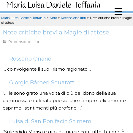
Maria Luisa Daniele Toffanin
Maria Luisa Daniele Toffanin
>
Altro
>
Recensione libri
>
Note critiche brevi a Magie
di attese
Note critiche brevi a Magie di attese
Recensione Libri
Rossano Onano
… coinvolgente il suo lirismo ragionato…
Giorgio Bárberi Squarotti
“… le sono grato una volta di più del dono della sua
commossa e raffinata poesia, che sempre felicemente
esprime i sentimenti più profondi…”
Luisa di San Bonifacio Scimemi
“Splendido Marisa e grazie… grazie con tutto il cuore. È