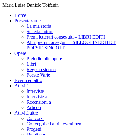
Maria Luisa Daniele Toffanin
Home
Presentazione
La mia storia
Scheda autore
Premi letterari conseguiti – LIBRI EDITI
Altri premi conseguiti – SILLOGI INEDITE E
POESIE SINGOLE
Opere
Preludio alle opere
Libri
Regesto storico
Poesie Varie
Eventi ed altro
Attività
Interviste
Interviste a
Recensioni a
Articoli
Attività altre
Concorsi
Convegni ed altri avvenimenti
Progetti
Didattiche