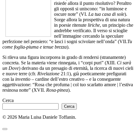
risiede allora il punto risolutivo? Peraltro
gli opposti si uniscono: “in luminose e
oscure note” (VI.
La tua casa di sole
).
Sorge allora la prospettiva di una natura
in poesie ritenute
liriche
, un principio che
andrebbe verificato. Il verso si scioglie
nell’immagine cercando la speculare
perfezione nel pensiero: “e lasci i sogni scivolare nell’onda” (VII.
Tu
come foglia-piuma e tenue brezza
).
Si rileva una figura incorporea in grado di rendersi (stranamente)
concreta. Se la materia viene rinnegata, i “corpi puri” (XIII.
Ci sarà
un Dove
) derivano da un presagio di eternità, la ricerca di nuovi cieli
e nuove terre (cfr.
Rivelazione
21:1), già poeticamente prefigurati
con la
inventio
– cardine dell’estro creativo – e la conseguente
aggettivazione: “Rosa che profuma | col tuo scarlatto amore | l’estiva
resinosa notte” (XVII.
Rosa-pinea
).
Cerca
Cerca
© 2026 Maria Luisa Daniele Toffanin.