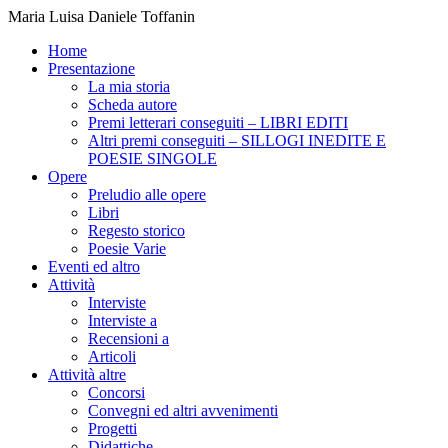
Maria Luisa Daniele Toffanin
Home
Presentazione
La mia storia
Scheda autore
Premi letterari conseguiti – LIBRI EDITI
Altri premi conseguiti – SILLOGI INEDITE E
POESIE SINGOLE
Opere
Preludio alle opere
Libri
Regesto storico
Poesie Varie
Eventi ed altro
Attività
Interviste
Interviste a
Recensioni a
Articoli
Attività altre
Concorsi
Convegni ed altri avvenimenti
Progetti
Didattiche