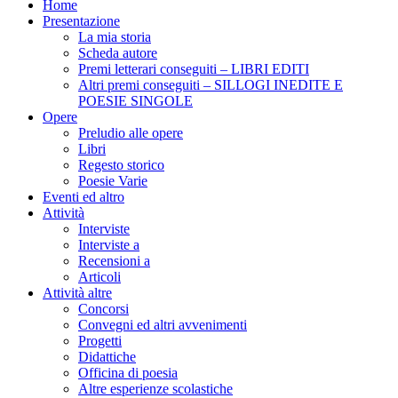
Home
Presentazione
La mia storia
Scheda autore
Premi letterari conseguiti – LIBRI EDITI
Altri premi conseguiti – SILLOGI INEDITE E
POESIE SINGOLE
Opere
Preludio alle opere
Libri
Regesto storico
Poesie Varie
Eventi ed altro
Attività
Interviste
Interviste a
Recensioni a
Articoli
Attività altre
Concorsi
Convegni ed altri avvenimenti
Progetti
Didattiche
Officina di poesia
Altre esperienze scolastiche