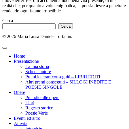
nuove terre? Per ora accontentiamoci della vita presente, di una
realtà che, per quanto a volte enigmatica, la poesia riesce a penetrare
rendendo ogni istante irripetibile.
Cerca
Cerca
© 2026 Maria Luisa Daniele Toffanin.
Home
Presentazione
La mia storia
Scheda autore
Premi letterari conseguiti – LIBRI EDITI
Altri premi conseguiti – SILLOGI INEDITE E
POESIE SINGOLE
Opere
Preludio alle opere
Libri
Regesto storico
Poesie Varie
Eventi ed altro
Attività
Interviste