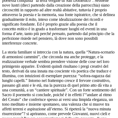
poetessa conquista “la terra vergine di San Domenico”. Sebbene
nove lustri (dieci partendo dalla creazione della parrocchia) siano
circoscritti in rapporto ad altre realtà abitative, tuttavia è proprio
attraverso la poesia e la memoria, sua fonte ispiratrice, che si delinea
gradualmente il
mito
, inteso come idealizzazione dei ricordi e
significato fondante. Ed è proprio grazie alla poesia che il
concetto
mitico
è in grado a trasformare luoghi ed eventi in una
forma d’arte, tanto più perché
pensato
, partendo dal principio che la
perfezione risiede nel pensiero, là dove non sono possibili
interferenze concrete.
La storia familiare si intreccia con la natura, quella “Natura-scenario
di armoniosi cammini”, che circonda ma anche protegge, e la
realizzazione verbale sembra prendere visione delle cose nel loro
primigenio apparire. Evidenti quindi risultano i pregi creativi del
testo, derivati da una innata ma cosciente vis poetica che traduce e
illumina, con intuizioni di esemplare purezza: “sofora-ragazza dai
lunghi capelli.” Intorno nel frattempo cresce il fervore costruttivo,
passano gli anni e le età, ma la purezza di quel primo atto dà vita a
una comunità, a un “cantiere spirituale”. Con un forte sentimento del
Sacro il poemetto si conclude, poiché è in effetti l’“andare al ritmo
del Creato” che conferisce spesso ai versi una limpida eleganza, un
tono meditato e insieme spontaneo, una valenza che si muove tra
affetti terreni e aspirazione all’eterno. Si ripeterà la “nuova minuta
risurrezione”? si apriranno, come prevede Giovanni, nuovi cieli e