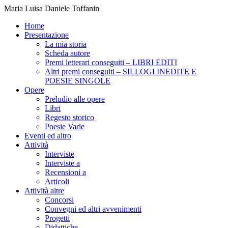
Maria Luisa Daniele Toffanin
Home
Presentazione
La mia storia
Scheda autore
Premi letterari conseguiti – LIBRI EDITI
Altri premi conseguiti – SILLOGI INEDITE E
POESIE SINGOLE
Opere
Preludio alle opere
Libri
Regesto storico
Poesie Varie
Eventi ed altro
Attività
Interviste
Interviste a
Recensioni a
Articoli
Attività altre
Concorsi
Convegni ed altri avvenimenti
Progetti
Didattiche