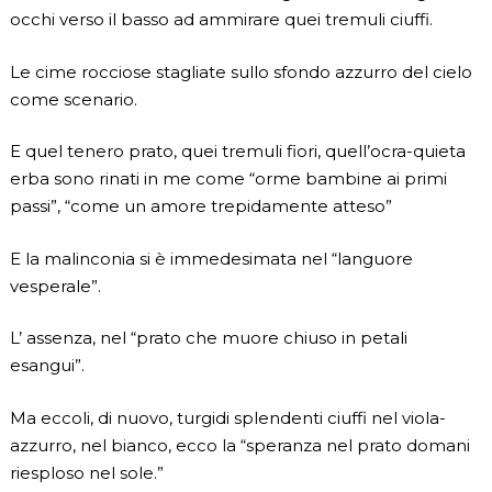
occhi verso il basso ad ammirare quei tremuli ciuffi.
Le cime rocciose stagliate sullo sfondo azzurro del cielo
come scenario.
E quel tenero prato, quei tremuli fiori, quell’ocra-quieta
erba sono rinati in me come “orme bambine ai primi
passi”, “come un amore trepidamente atteso”
E la malinconia si è immedesimata nel “languore
vesperale”.
L’ assenza, nel “prato che muore chiuso in petali
esangui”.
Ma eccoli, di nuovo, turgidi splendenti ciuffi nel viola-
azzurro, nel bianco, ecco la “speranza nel prato domani
riesploso nel sole.”