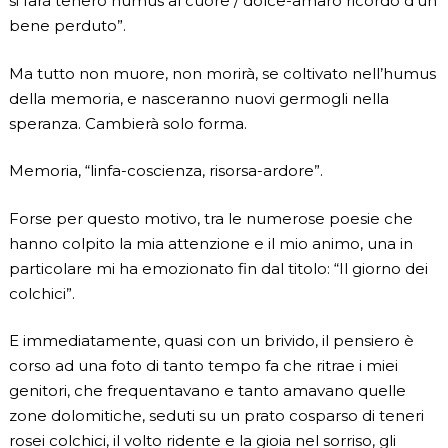
si farà tenero humus al cuore / dolce-amaro ricordo d’un
bene perduto”.
Ma tutto non muore, non morirà, se coltivato nell’humus
della memoria, e nasceranno nuovi germogli nella
speranza. Cambierà solo forma.
Memoria, “linfa-coscienza, risorsa-ardore”.
Forse per questo motivo, tra le numerose poesie che
hanno colpito la mia attenzione e il mio animo, una in
particolare mi ha emozionato fin dal titolo: “Il giorno dei
colchici”.
E immediatamente, quasi con un brivido, il pensiero è
corso ad una foto di tanto tempo fa che ritrae i miei
genitori, che frequentavano e tanto amavano quelle
zone dolomitiche, seduti su un prato cosparso di teneri
rosei colchici, il volto ridente e la gioia nel sorriso, gli