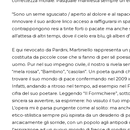
correttezza morale. Pasquale manifesta sempre un ero
“Sono un seme sgusciato / aperto al dolore e al rapace /
rinnovare il suo ardore lirico acceso a raffigurarsi in sp
contrappongono resi a tinte forti o pacate ma anche si
all’attesa di altri tempi, dove il cielo era blu, gli albe
E qui rievocato da Pardini, Martiniello rappresenta un 
costituita da piccole cose che si fanno di per sé poesi
uomo. Pur nel suo impegno civile, il nostro si rivela sempr
“mela rossa”, “Bambino”, “casolari”. Un poeta quindi ch
trovare il suo mondo di pace confermando nel 2009 in “La
Infatti, andando a ritroso nel tempo, ad esempio nel
cifra del suo poetare. Leggendo “Il Formichiere”, sotto
sincera sa avvertire, sa esprimere: ho vissuto il tuo im
L’opera mi è parsa pungente come al solito: ma anche 
etico-stilistica sempre più ispirata da un desiderio d
arcaicamente gli sorride, con un popolo agli antipodi
l’aspirazione ad un nuovo mondo di frecce di rondini