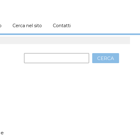
o
Cerca nel sito
Contatti
CERCA
,
 e