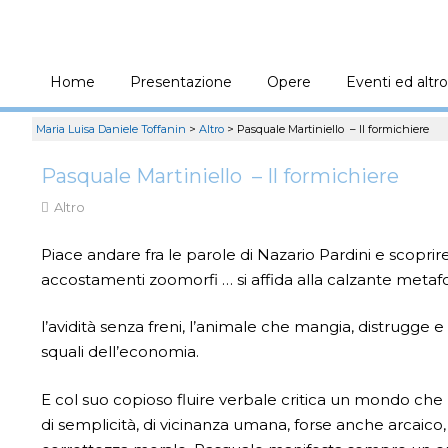
Home
Presentazione
Opere
Eventi ed altro
Maria Luisa Daniele Toffanin
>
Altro
>
Pasquale Martiniello – Il formichiere
Pasquale Martiniello – Il formichiere
Altro
Piace andare fra le parole di Nazario Pardini e scoprire
accostamenti zoomorfi … si affida alla calzante metafo
l’avidità senza freni, l’animale che mangia, distrugge e 
squali dell’economia.
E col suo copioso fluire verbale critica un mondo che n
di semplicità, di vicinanza umana, forse anche arcaico,