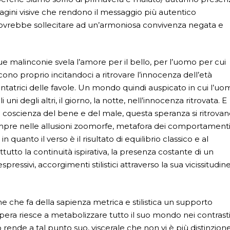
gini visive che rendono il messaggio più autentico
a dovrebbe sollecitare ad un’armoniosa convivenza negata e
sue malinconie svela l’amore per il bello, per l’uomo per cui
cono proprio incitandoci a ritrovare l’innocenza dell’età
cantatrici delle favole. Un mondo quindi auspicato in cui l’u
uni degli altri, il giorno, la notte, nell’innocenza ritrovata. E
ta coscienza del bene e del male, questa speranza si ritrova
. Sempre nelle allusioni zoomorfe, metafora dei comportament
n quanto il verso è il risultato di equilibrio classico e al
tutto la continuità ispirativa, la presenza costante di un
essivi, accorgimenti stilistici attraverso la sua vicissitudin
e che fa della sapienza metrica e stilistica un supporto
’opera riesce a metabolizzare tutto il suo mondo nei contrast
o rende a tal punto suo, viscerale che non vi è più distinzion