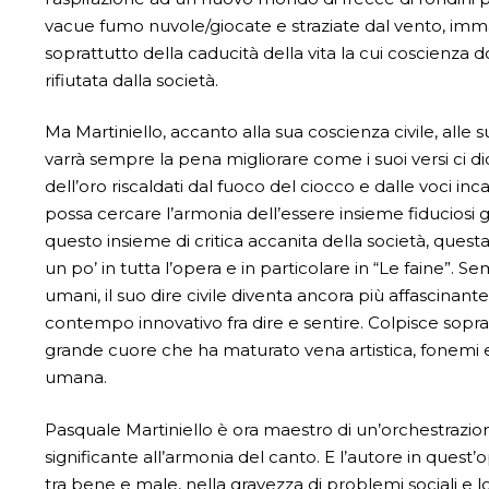
vacue fumo nuvole/giocate e straziate dal vento, imma
soprattutto della caducità della vita la cui coscienz
rifiutata dalla società.
Ma Martiniello, accanto alla sua coscienza civile, alle 
varrà sempre la pena migliorare come i suoi versi ci di
dell’oro riscaldati dal fuoco del ciocco e dalle voci in
possa cercare l’armonia dell’essere insieme fiduciosi gli 
questo insieme di critica accanita della società, ques
un po’ in tutta l’opera e in particolare in “Le faine”
umani, il suo dire civile diventa ancora più affascinante i
contempo innovativo fra dire e sentire. Colpisce soprat
grande cuore che ha maturato vena artistica, fonemi espr
umana.
Pasquale Martiniello è ora maestro di un’orchestrazion
significante all’armonia del canto. E l’autore in quest
tra bene e male, nella gravezza di problemi sociali e l