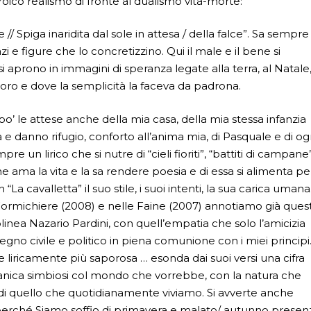
ico realismo di fronte al dualismo vita-morte:
/ Spiga inaridita dal sole in attesa / della falce”. Sa sempre
azi e figure che lo concretizzino. Qui il male e il bene si
 aprono in immagini di speranza legate alla terra, al Natale
ri d’oro e dove la semplicità la faceva da padrona.
po’ le attese anche della mia casa, della mia stessa infanzia
a e danno rifugio, conforto all’anima mia, di Pasquale e di og
e un lirico che si nutre di “cieli fioriti”, “battiti di campane”
e ama la vita e la sa rendere poesia e di essa si alimenta pe
 cavalletta” il suo stile, i suoi intenti, la sua carica umana
 Formichiere (2008) e nelle Faine (2007) annotiamo già ques
linea Nazario Pardini, con quell’empatia che solo l’amicizia
pegno civile e politico in piena comunione con i miei principi
liricamente più saporosa … esonda dai suoi versi una cifra
i panica simbiosi col mondo che vorrebbe, con la natura che
 di quello che quotidianamente viviamo. Si avverte anche
 perché Siamo soffio di primavera e malato/ autunno presen