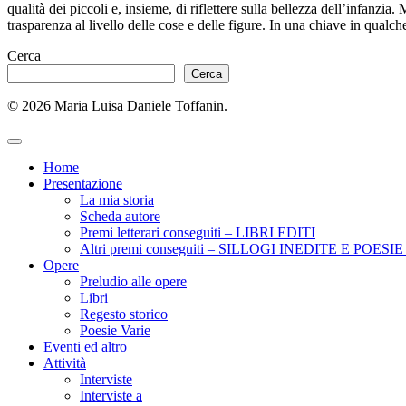
qualità dei piccoli e, insieme, di riflettere sulla bellezza dell’infanzia
trasparenza al livello delle cose e delle figure. In una chiave in qualc
Cerca
Cerca
© 2026 Maria Luisa Daniele Toffanin.
Home
Presentazione
La mia storia
Scheda autore
Premi letterari conseguiti – LIBRI EDITI
Altri premi conseguiti – SILLOGI INEDITE E POES
Opere
Preludio alle opere
Libri
Regesto storico
Poesie Varie
Eventi ed altro
Attività
Interviste
Interviste a