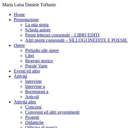
Maria Luisa Daniele Toffanin
Home
Presentazione
La mia storia
Scheda autore
Premi letterari conseguiti – LIBRI EDITI
Altri premi conseguiti – SILLOGI INEDITE E POES
Opere
Preludio alle opere
Libri
Regesto storico
Poesie Varie
Eventi ed altro
Attività
Interviste
Interviste a
Recensioni a
Articoli
Attività altre
Concorsi
Convegni ed altri avvenimenti
Progetti
Didattiche
Officina di poesia