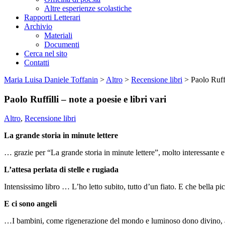
Altre esperienze scolastiche
Rapporti Letterari
Archivio
Materiali
Documenti
Cerca nel sito
Contatti
Maria Luisa Daniele Toffanin
>
Altro
>
Recensione libri
>
Paolo Ruffi
Paolo Ruffilli – note a poesie e libri vari
Altro
,
Recensione libri
La grande storia in minute lettere
… grazie per “La grande storia in minute lettere”, molto interessante 
L’attesa perlata di stelle e rugiada
Intensissimo libro … L’ho letto subito, tutto d’un fiato. E che bella pi
E ci sono angeli
…I bambini, come rigenerazione del mondo e luminoso dono divino, abit