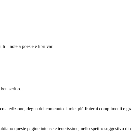
lli – note a poesie e libri vari
e ben scritto…
ccola edizione, degna del contenuto. I miei più fraterni complimenti e gra
ano queste pagine intense e tenerissime, nello spettro suggestivo di u